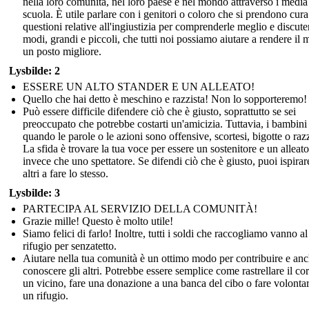
nella loro comunità, nel loro paese e nel mondo attraverso i media
scuola. È utile parlare con i genitori o coloro che si prendono cura
questioni relative all'ingiustizia per comprenderle meglio e discuter
modi, grandi e piccoli, che tutti noi possiamo aiutare a rendere il
un posto migliore.
Lysbilde: 2
ESSERE UN ALTO STANDER E UN ALLEATO!
Quello che hai detto è meschino e razzista! Non lo sopporteremo!
Può essere difficile difendere ciò che è giusto, soprattutto se sei
preoccupato che potrebbe costarti un'amicizia. Tuttavia, i bambin
quando le parole o le azioni sono offensive, scortesi, bigotte o razz
La sfida è trovare la tua voce per essere un sostenitore e un alleato
invece che uno spettatore. Se difendi ciò che è giusto, puoi ispirare
altri a fare lo stesso.
Lysbilde: 3
PARTECIPA AL SERVIZIO DELLA COMUNITÀ!
Grazie mille! Questo è molto utile!
Siamo felici di farlo! Inoltre, tutti i soldi che raccogliamo vanno al
rifugio per senzatetto.
Aiutare nella tua comunità è un ottimo modo per contribuire e anc
conoscere gli altri. Potrebbe essere semplice come rastrellare il cort
un vicino, fare una donazione a una banca del cibo o fare volontar
un rifugio.