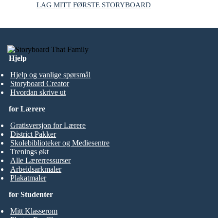
LAG MITT FØRSTE STORYBOARD
Hjelp
Hjelp og vanlige spørsmål
Storyboard Creator
Hvordan skrive ut
for Lærere
Gratisversjon for Lærere
District Pakker
Skolebiblioteker og Mediesentre
Trenings økt
Alle Lærerressurser
Arbeidsarkmaler
Plakatmaler
for Studenter
Mitt Klasserom