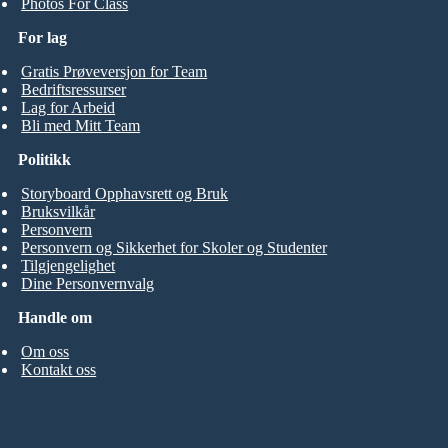
Photos For Class
For lag
Gratis Prøveversjon for Team
Bedriftsressurser
Lag for Arbeid
Bli med Mitt Team
Politikk
Storyboard Opphavsrett og Bruk
Bruksvilkår
Personvern
Personvern og Sikkerhet for Skoler og Studenter
Tilgjengelighet
Dine Personvernvalg
Handle om
Om oss
Kontakt oss