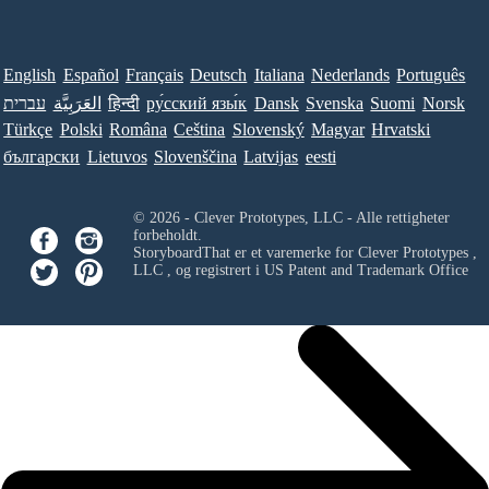
English
Español
Français
Deutsch
Italiana
Nederlands
Português
עברית
العَرَبِيَّة
हिन्दी
ру́сский язы́к
Dansk
Svenska
Suomi
Norsk
Türkçe
Polski
Româna
Ceština
Slovenský
Magyar
Hrvatski
български
Lietuvos
Slovenščina
Latvijas
eesti
© 2026 - Clever Prototypes, LLC - Alle rettigheter
forbeholdt.
StoryboardThat er et varemerke for
Clever Prototypes ,
LLC
, og registrert i US Patent and Trademark Office