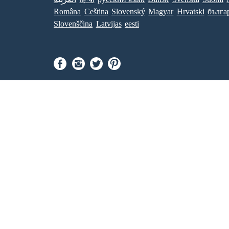
Româna
Ceština
Slovenský
Magyar
Hrvatski
бълга
Slovenščina
Latvijas
eesti