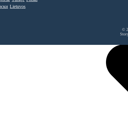
рски
Lietuvos
© 2
Stor