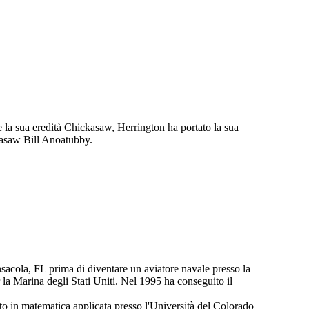
e la sua eredità Chickasaw, Herrington ha portato la sua
ckasaw Bill Anoatubby.
ensacola, FL prima di diventare un aviatore navale presso la
 la Marina degli Stati Uniti. Nel 1995 ha conseguito il
o in matematica applicata presso l'Università del Colorado