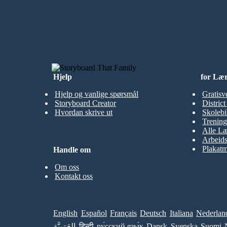
LAG MITT FØRSTE STORYBOARD
Hjelp
for Læ
Hjelp og vanlige spørsmål
Gratisv
Storyboard Creator
Distric
Hvordan skrive ut
Skolebi
Trening
Alle Læ
Arbeid
Plakatm
Handle om
Om oss
Kontakt oss
English
Español
Français
Deutsch
Italiana
Nederlan
العَرَبِيَّة
हिन्दी
ру́сский язы́к
Dansk
Svenska
Suomi