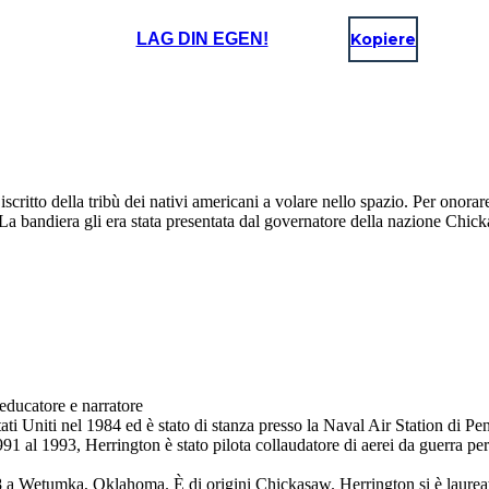
LAG DIN EGEN!
Kopiere
itto della tribù dei nativi americani a volare nello spazio. Per onorar
. La bandiera gli era stata presentata dal governatore della nazione Chi
ducatore e narratore
tati Uniti nel 1984 ed è stato di stanza presso la Naval Air Station di P
91 al 1993, Herrington è stato pilota collaudatore di aerei da guerra per
 a Wetumka, Oklahoma. È di origini Chickasaw. Herrington si è laureat