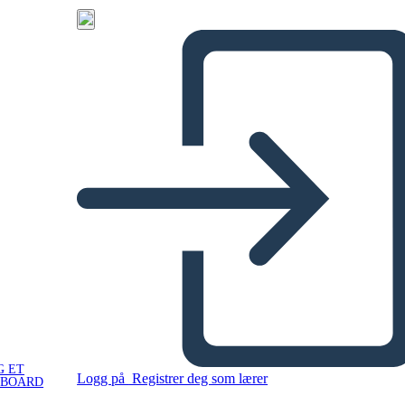
G ET
Logg på
Registrer deg som lærer
YBOARD