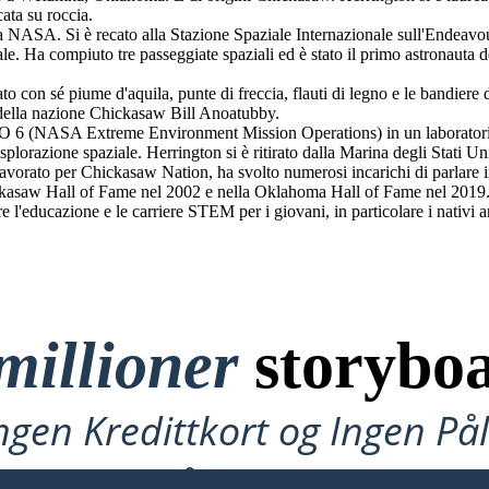
ata su roccia.
a NASA. Si è recato alla Stazione Spaziale Internazionale sull'Endeavo
iale. Ha compiuto tre passeggiate spaziali ed è stato il primo astronauta
to con sé piume d'aquila, punte di freccia, flauti di legno e le bandier
e della nazione Chickasaw Bill Anoatubby.
O 6 (NASA Extreme Environment Mission Operations) in un laborator
splorazione spaziale. Herrington si è ritirato dalla Marina degli Stati U
vorato per Chickasaw Nation, ha svolto numerosi incarichi di parlare in 
hickasaw Hall of Fame nel 2002 e nella Oklahoma Hall of Fame nel 2019. 
l'educazione e le carriere STEM per i giovani, in particolare i nativi a
millioner
storyboa
ngen Kredittkort og Ingen P
å Prøve!