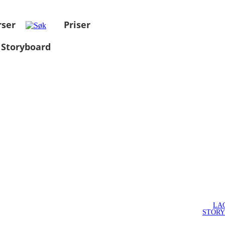
rser
Priser
 Storyboard
LA
STOR