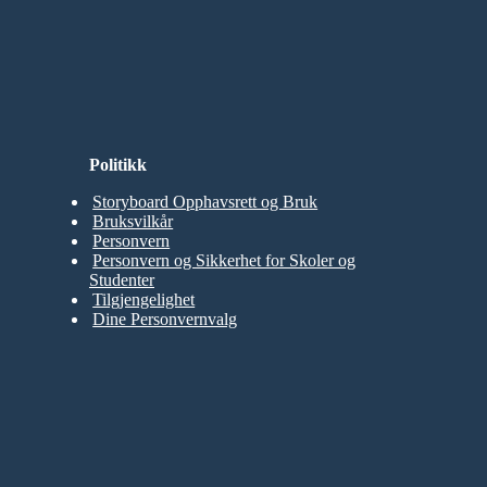
Politikk
Storyboard Opphavsrett og Bruk
Bruksvilkår
Personvern
Personvern og Sikkerhet for Skoler og
Studenter
Tilgjengelighet
Dine Personvernvalg