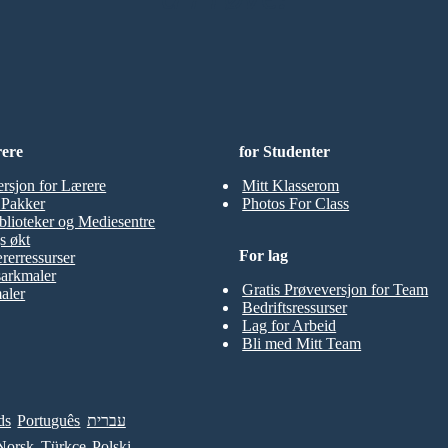
rere
for Studenter
ersjon for Lærere
Mitt Klasserom
t Pakker
Photos For Class
blioteker og Mediesentre
s økt
For lag
rerressurser
sarkmaler
Gratis Prøveversjon for Team
aler
Bedriftsressurser
Lag for Arbeid
Bli med Mitt Team
ds
Português
עברית
Norsk
Türkçe
Polski