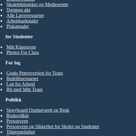
Skolebiblioteker og Mediesentre
Trenings økt
Alle Lærerressurser
Arbeidsarkmaler
Plakatmaler
for Studenter
Mitt Klasserom
Photos For Class
For lag
Gratis Prøveversjon for Team
Bedriftsressurser
Lag for Arbeid
Bli med Mitt Team
Politikk
Storyboard Opphavsrett og Bruk
Bruksvilkår
Personvern
Personvern og Sikkerhet for Skoler og Studenter
Tilgjengelighet