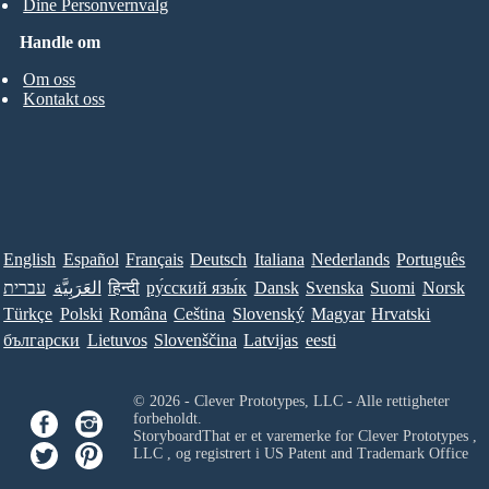
Dine Personvernvalg
Handle om
Om oss
Kontakt oss
English
Español
Français
Deutsch
Italiana
Nederlands
Português
עברית
العَرَبِيَّة
हिन्दी
ру́сский язы́к
Dansk
Svenska
Suomi
Norsk
Türkçe
Polski
Româna
Ceština
Slovenský
Magyar
Hrvatski
български
Lietuvos
Slovenščina
Latvijas
eesti
© 2026 - Clever Prototypes, LLC - Alle rettigheter
forbeholdt.
StoryboardThat er et varemerke for
Clever Prototypes ,
LLC
, og registrert i US Patent and Trademark Office