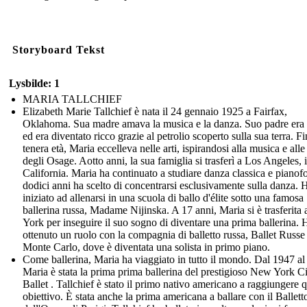
Storyboard Tekst
Lysbilde: 1
MARIA TALLCHIEF
Elizabeth Marie Tallchief è nata il 24 gennaio 1925 a Fairfax,
Oklahoma. Sua madre amava la musica e la danza. Suo padre era
ed era diventato ricco grazie al petrolio scoperto sulla sua terra. Fi
tenera età, Maria eccelleva nelle arti, ispirandosi alla musica e all
degli Osage. Aotto anni, la sua famiglia si trasferì a Los Angeles, 
California. Maria ha continuato a studiare danza classica e pianofo
dodici anni ha scelto di concentrarsi esclusivamente sulla danza. 
iniziato ad allenarsi in una scuola di ballo d'élite sotto una famosa
ballerina russa, Madame Nijinska. A 17 anni, Maria si è trasferit
York per inseguire il suo sogno di diventare una prima ballerina. 
ottenuto un ruolo con la compagnia di balletto russa, Ballet Russe
Monte Carlo, dove è diventata una solista in primo piano.
Come ballerina, Maria ha viaggiato in tutto il mondo. Dal 1947 al
Maria è stata la prima prima ballerina del prestigioso New York C
Ballet . Tallchief è stato il primo nativo americano a raggiungere 
obiettivo. È stata anche la prima americana a ballare con il Ballett