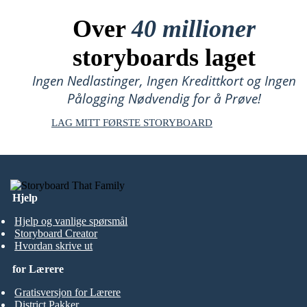
Over
40 millioner
storyboards laget
Ingen Nedlastinger, Ingen Kredittkort og Ingen
Pålogging Nødvendig for å Prøve!
LAG MITT FØRSTE STORYBOARD
Hjelp
Hjelp og vanlige spørsmål
Storyboard Creator
Hvordan skrive ut
for Lærere
Gratisversjon for Lærere
District Pakker