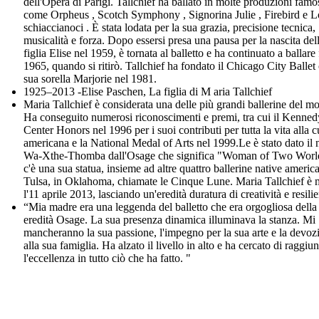
dell'Opera di Parigi. Tallchief ha ballato in molte produzioni famo
come Orpheus , Scotch Symphony , Signorina Julie , Firebird e L
schiaccianoci . È stata lodata per la sua grazia, precisione tecnica,
musicalità e forza. Dopo essersi presa una pausa per la nascita del
figlia Elise nel 1959, è tornata al balletto e ha continuato a ballare 
1965, quando si ritirò. Tallchief ha fondato il Chicago City Ballet
sua sorella Marjorie nel 1981.
1925–2013 -Elise Paschen, La figlia di M aria Tallchief
Maria Tallchief è considerata una delle più grandi ballerine del m
Ha conseguito numerosi riconoscimenti e premi, tra cui il Kenned
Center Honors nel 1996 per i suoi contributi per tutta la vita alla c
americana e la National Medal of Arts nel 1999.Le è stato dato il
Wa-Xthe-Thomba dall'Osage che significa "Woman of Two Worl
c'è una sua statua, insieme ad altre quattro ballerine native americ
Tulsa, in Oklahoma, chiamate le Cinque Lune. Maria Tallchief è 
l'11 aprile 2013, lasciando un'eredità duratura di creatività e resili
“Mia madre era una leggenda del balletto che era orgogliosa della
eredità Osage. La sua presenza dinamica illuminava la stanza. Mi
mancheranno la sua passione, l'impegno per la sua arte e la devoz
alla sua famiglia. Ha alzato il livello in alto e ha cercato di raggiu
l'eccellenza in tutto ciò che ha fatto. "