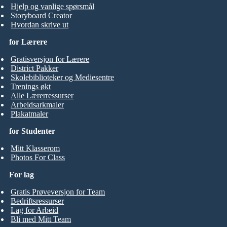
Hjelp og vanlige spørsmål
Storyboard Creator
Hvordan skrive ut
for Lærere
Gratisversjon for Lærere
District Pakker
Skolebiblioteker og Mediesentre
Trenings økt
Alle Lærerressurser
Arbeidsarkmaler
Plakatmaler
for Studenter
Mitt Klasserom
Photos For Class
For lag
Gratis Prøveversjon for Team
Bedriftsressurser
Lag for Arbeid
Bli med Mitt Team