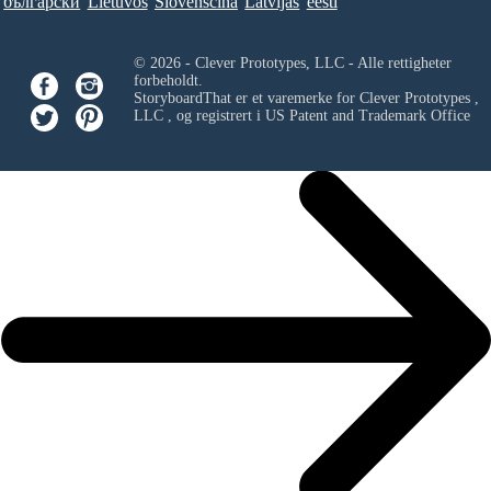
български
Lietuvos
Slovenščina
Latvijas
eesti
© 2026 - Clever Prototypes, LLC - Alle rettigheter
forbeholdt.
StoryboardThat er et varemerke for
Clever Prototypes ,
LLC
, og registrert i US Patent and Trademark Office