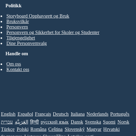
Politikk
Storyboard Opphavsrett og Bruk
Bruksvilkår
Personvern
Personvern og Sikkerhet for Skoler og Studenter
Tilgjengelighet
Dine Personvernvalg
Handle om
Om oss
Kontakt oss
English
Español
Français
Deutsch
Italiana
Nederlands
Português
עברית
العَرَبِيَّة
हिन्दी
ру́сский язы́к
Dansk
Svenska
Suomi
Norsk
Türkçe
Polski
Româna
Ceština
Slovenský
Magyar
Hrvatski