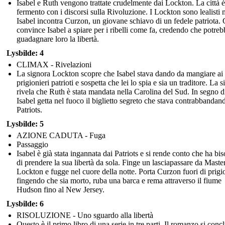
Isabel e Ruth vengono trattate crudelmente dai Lockton. La città è
fermento con i discorsi sulla Rivoluzione. I Lockton sono lealisti
Isabel incontra Curzon, un giovane schiavo di un fedele patriota.
convince Isabel a spiare per i ribelli come fa, credendo che potreb
guadagnare loro la libertà.
Lysbilde: 4
CLIMAX - Rivelazioni
La signora Lockton scopre che Isabel stava dando da mangiare ai
prigionieri patrioti e sospetta che lei lo spia e sia un traditore. La 
rivela che Ruth è stata mandata nella Carolina del Sud. In segno di
Isabel getta nel fuoco il biglietto segreto che stava contrabbandand
Patriots.
Lysbilde: 5
AZIONE CADUTA - Fuga
Passaggio
Isabel è già stata ingannata dai Patriots e si rende conto che ha bi
di prendere la sua libertà da sola. Finge un lasciapassare da Maste
Lockton e fugge nel cuore della notte. Porta Curzon fuori di prigi
fingendo che sia morto, ruba una barca e rema attraverso il fiume
Hudson fino al New Jersey.
Lysbilde: 6
RISOLUZIONE - Uno sguardo alla libertà
Questo è il primo libro di una serie in tre parti. Il romanzo si conc