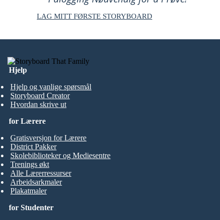
LAG MITT FØRSTE STORYBOARD
Hjelp
Hjelp og vanlige spørsmål
Storyboard Creator
Hvordan skrive ut
for Lærere
Gratisversjon for Lærere
District Pakker
Skolebiblioteker og Mediesentre
Trenings økt
Alle Lærerressurser
Arbeidsarkmaler
Plakatmaler
for Studenter