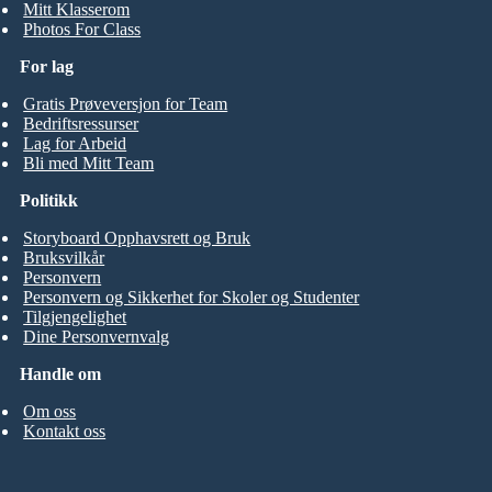
Mitt Klasserom
Photos For Class
For lag
Gratis Prøveversjon for Team
Bedriftsressurser
Lag for Arbeid
Bli med Mitt Team
Politikk
Storyboard Opphavsrett og Bruk
Bruksvilkår
Personvern
Personvern og Sikkerhet for Skoler og Studenter
Tilgjengelighet
Dine Personvernvalg
Handle om
Om oss
Kontakt oss