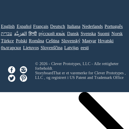
English
Español
Français
Deutsch
Italiana
Nederlands
Português
עברית
العَرَبِيَّة
हिन्दी
ру́сский язы́к
Dansk
Svenska
Suomi
Norsk
Türkçe
Polski
Româna
Ceština
Slovenský
Magyar
Hrvatski
български
Lietuvos
Slovenščina
Latvijas
eesti
© 2026 - Clever Prototypes, LLC - Alle rettigheter
forbeholdt.
StoryboardThat er et varemerke for
Clever Prototypes ,
LLC
, og registrert i US Patent and Trademark Office