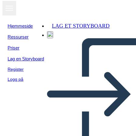
LAG ET STORYBOARD
Hjemmeside
Ressurser
Priser
Lag en Storyboard
Register
Logg på
Cicli Della Fiera Della
Scienza