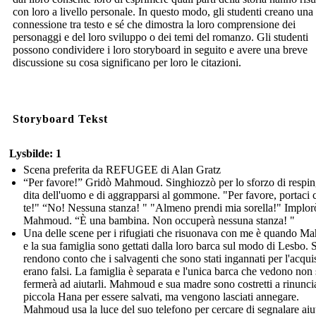
con loro a livello personale. In questo modo, gli studenti creano una
connessione tra testo e sé che dimostra la loro comprensione dei
personaggi e del loro sviluppo o dei temi del romanzo. Gli studenti
possono condividere i loro storyboard in seguito e avere una breve
discussione su cosa significano per loro le citazioni.
Storyboard Tekst
Lysbilde: 1
Scena preferita da REFUGEE di Alan Gratz
“Per favore!” Gridò Mahmoud. Singhiozzò per lo sforzo di respin
dita dell'uomo e di aggrapparsi al gommone. "Per favore, portaci 
te!" “No! Nessuna stanza! " "Almeno prendi mia sorella!" Implor
Mahmoud. “È una bambina. Non occuperà nessuna stanza! "
Una delle scene per i rifugiati che risuonava con me è quando 
e la sua famiglia sono gettati dalla loro barca sul modo di Lesbo. S
rendono conto che i salvagenti che sono stati ingannati per l'acqui
erano falsi. La famiglia è separata e l'unica barca che vedono non 
fermerà ad aiutarli. Mahmoud e sua madre sono costretti a rinuncia
piccola Hana per essere salvati, ma vengono lasciati annegare.
Mahmoud usa la luce del suo telefono per cercare di segnalare aiu