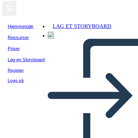
LAG ET STORYBOARD
Hjemmeside
Ressurser
Priser
Lag en Storyboard
Register
Logg på
Citazione o Scena Preferita
del Rifugiato