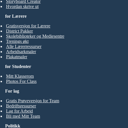
Storyboard Creator
Hvordan skrive ut
for Lærere
Gratisversjon for Lærere
District Pakker
Skolebiblioteker og Mediesentre
Trenings økt
Alle Lærerressurser
Arbeidsarkmaler
Plakatmaler
for Studenter
Mitt Klasserom
Photos For Class
For lag
Gratis Prøveversjon for Team
Bedriftsressurser
Lag for Arbeid
Bli med Mitt Team
Politikk