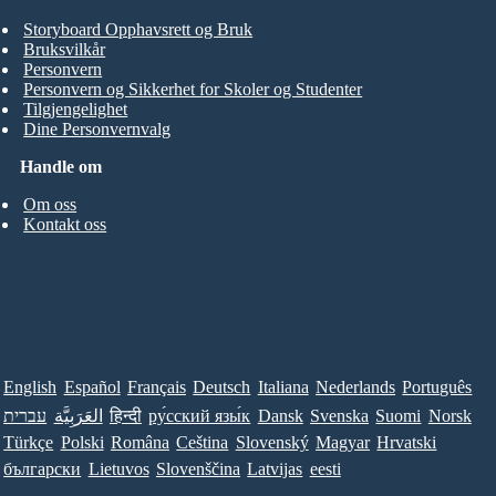
Storyboard Opphavsrett og Bruk
Bruksvilkår
Personvern
Personvern og Sikkerhet for Skoler og Studenter
Tilgjengelighet
Dine Personvernvalg
Handle om
Om oss
Kontakt oss
English
Español
Français
Deutsch
Italiana
Nederlands
Português
עברית
العَرَبِيَّة
हिन्दी
ру́сский язы́к
Dansk
Svenska
Suomi
Norsk
Türkçe
Polski
Româna
Ceština
Slovenský
Magyar
Hrvatski
български
Lietuvos
Slovenščina
Latvijas
eesti