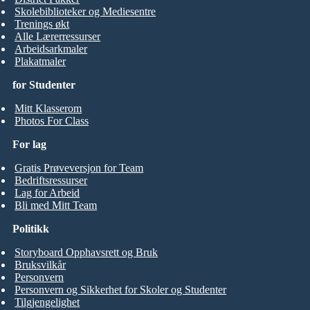
Skolebiblioteker og Mediesentre
Trenings økt
Alle Lærerressurser
Arbeidsarkmaler
Plakatmaler
for Studenter
Mitt Klasserom
Photos For Class
For lag
Gratis Prøveversjon for Team
Bedriftsressurser
Lag for Arbeid
Bli med Mitt Team
Politikk
Storyboard Opphavsrett og Bruk
Bruksvilkår
Personvern
Personvern og Sikkerhet for Skoler og Studenter
Tilgjengelighet