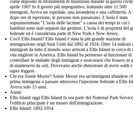
come deposito di rifornimenti di munizioni durante la guerra civile
aprile 1907 fu il giorno più impegnativo, trattando oltre 11.500
immigrati. Aveva un ospedale, una lavanderia e una caffetteria. A 
dopo ore di ispezione, le persone non passavano. L'isola è stata
soprannominata "L'isola delle lacrime" a causa dei tempi in cui i
bambini sono stati separati dai genitori. L'isola è di proprietà del 
federale ed è considerata parte di New York e New Jersey.
Cos'è Ellis Island? Ellis Island è stata la più grande stazione di
immigrazione negli Stati Uniti dal 1892 al 1924. Oltre 14 milioni 
immigrati da tutto il mondo sono arrivati a Ellis Island in cerca di
vita migliore in America. Ellis Island ha permesso ai funzionari di
controllare le malattie degli immigrati e assicurarsi che fossero in 
di mantenersi da soli. Dovevano anche dimostrare di avere soldi e
saper leggere.
Chi era Annie Moore? Annie Moore era un'immigrata irlandese ch
prima immigrata a passare attraverso l'ispezione federale a Ellis Is
Aveva solo 15 anni.
Annie
Ellis Island oggi Ellis Island fa ora parte del National Park Service
l'edificio principale è un museo dell'immigrazione.
Ellis Island: 1892-1954