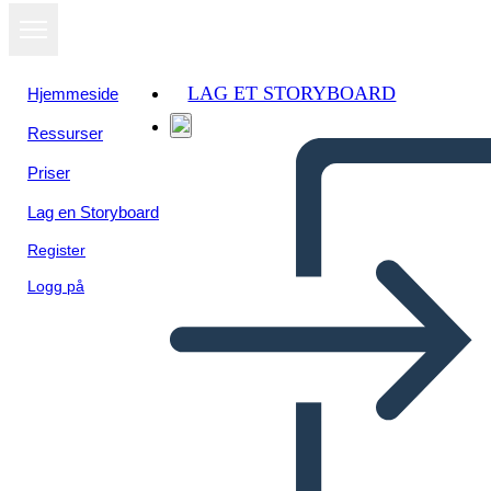
LAG ET STORYBOARD
Hjemmeside
Ressurser
Priser
Lag en Storyboard
Register
Logg på
Cos'è Ellis Island?