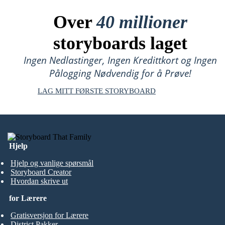
Over
40 millioner
storyboards laget
Ingen Nedlastinger, Ingen Kredittkort og Ingen
Pålogging Nødvendig for å Prøve!
LAG MITT FØRSTE STORYBOARD
Hjelp
Hjelp og vanlige spørsmål
Storyboard Creator
Hvordan skrive ut
for Lærere
Gratisversjon for Lærere
District Pakker