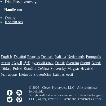
Dine Personvernvalg
Handle om
Om oss
Kontakt oss
English
Español
Français
Deutsch
Italiana
Nederlands
Português
עברית
العَرَبِيَّة
हिन्दी
ру́сский язы́к
Dansk
Svenska
Suomi
Norsk
Türkçe
Polski
Româna
Ceština
Slovenský
Magyar
Hrvatski
български
Lietuvos
Slovenščina
Latvijas
eesti
© 2026 - Clever Prototypes, LLC - Alle rettigheter
forbeholdt.
StoryboardThat er et varemerke for
Clever Prototypes ,
LLC
, og registrert i US Patent and Trademark Office