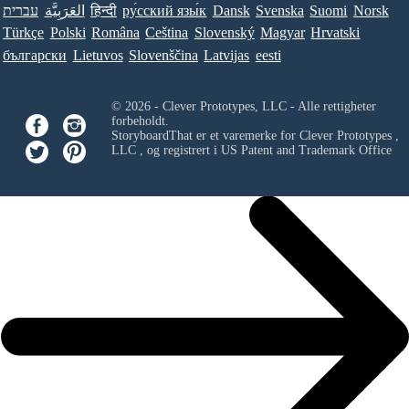
עברית
العَرَبِيَّة
हिन्दी
ру́сский язы́к
Dansk
Svenska
Suomi
Norsk
Türkçe
Polski
Româna
Ceština
Slovenský
Magyar
Hrvatski
български
Lietuvos
Slovenščina
Latvijas
eesti
© 2026 - Clever Prototypes, LLC - Alle rettigheter
forbeholdt.
StoryboardThat er et varemerke for
Clever Prototypes ,
LLC
, og registrert i US Patent and Trademark Office