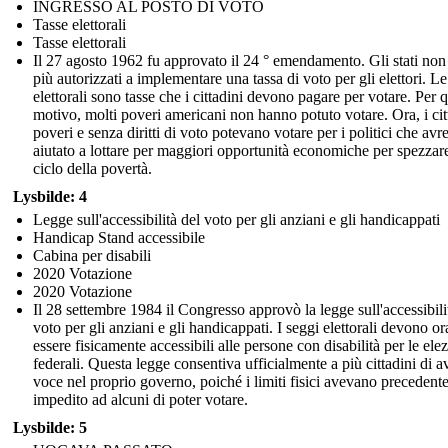
INGRESSO AL POSTO DI VOTO
Tasse elettorali
Tasse elettorali
Il 27 agosto 1962 fu approvato il 24 ° emendamento. Gli stati non
più autorizzati a implementare una tassa di voto per gli elettori. Le
elettorali sono tasse che i cittadini devono pagare per votare. Per 
motivo, molti poveri americani non hanno potuto votare. Ora, i cit
poveri e senza diritti di voto potevano votare per i politici che av
aiutato a lottare per maggiori opportunità economiche per spezzare
ciclo della povertà.
Lysbilde: 4
Legge sull'accessibilità del voto per gli anziani e gli handicappati
Handicap Stand accessibile
Cabina per disabili
2020 Votazione
2020 Votazione
Il 28 settembre 1984 il Congresso approvò la legge sull'accessibili
voto per gli anziani e gli handicappati. I seggi elettorali devono or
essere fisicamente accessibili alle persone con disabilità per le ele
federali. Questa legge consentiva ufficialmente a più cittadini di a
voce nel proprio governo, poiché i limiti fisici avevano preceden
impedito ad alcuni di poter votare.
Lysbilde: 5