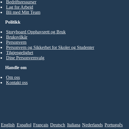
Bedriftsressurser
Lag for Arbeid
Bli med Mitt Team
Politikk
Storyboard Opphavsrett og Bruk
Bruksvilkår
Personvern
Personvern og Sikkerhet for Skoler og Studenter
Tilgjengelighet
Dine Personvernvalg
Handle om
Om oss
Kontakt oss
English
Español
Français
Deutsch
Italiana
Nederlands
Português