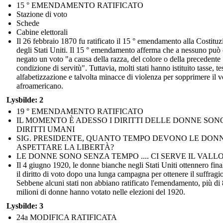
15 ° EMENDAMENTO RATIFICATO
Stazione di voto
Schede
Cabine elettorali
Il 26 febbraio 1870 fu ratificato il 15 ° emendamento alla Costitu
degli Stati Uniti. Il 15 ° emendamento afferma che a nessuno può 
negato un voto "a causa della razza, del colore o della precedente
condizione di servitù". Tuttavia, molti stati hanno istituito tasse, tes
alfabetizzazione e talvolta minacce di violenza per sopprimere il v
afroamericano.
Lysbilde: 2
19 ° EMENDAMENTO RATIFICATO
IL MOMENTO È ADESSO I DIRITTI DELLE DONNE SON
DIRITTI UMANI
SIG. PRESIDENTE, QUANTO TEMPO DEVONO LE DON
ASPETTARE LA LIBERTÀ?
LE DONNE SONO SENZA TEMPO .... CI SERVE IL VALL
Il 4 giugno 1920, le donne bianche negli Stati Uniti ottennero fin
il diritto di voto dopo una lunga campagna per ottenere il suffragio
Sebbene alcuni stati non abbiano ratificato l'emendamento, più di 
milioni di donne hanno votato nelle elezioni del 1920.
Lysbilde: 3
24a MODIFICA RATIFICATA