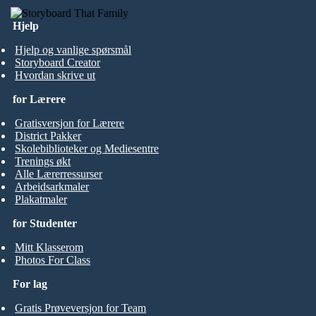
Hjelp
Hjelp og vanlige spørsmål
Storyboard Creator
Hvordan skrive ut
for Lærere
Gratisversjon for Lærere
District Pakker
Skolebiblioteker og Mediesentre
Trenings økt
Alle Lærerressurser
Arbeidsarkmaler
Plakatmaler
for Studenter
Mitt Klasserom
Photos For Class
For lag
Gratis Prøveversjon for Team