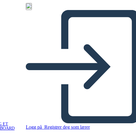
G ET
Logg på
Registrer deg som lærer
YBOARD