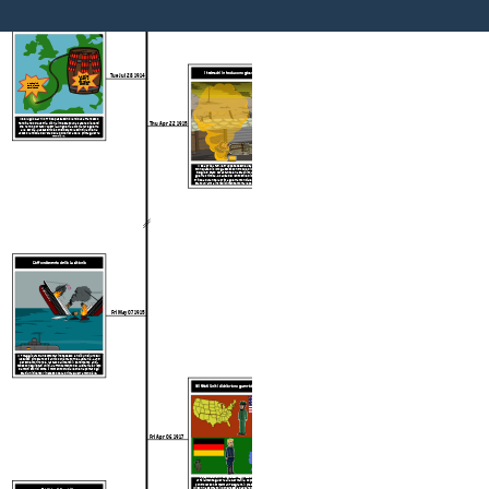
Cronologia della prima guerra mondiale
La prima guerra mondiale comincia
I tedeschi introducono gas velenosi
Tue Jul 28 1914
La prima
guerra
mondiale
Assassinio
comincia
dell'arciduca
Ferdinando
Il 28 luglio Gavrilo Princep assassinò l'arciduca Francesco
Thu Apr 22 1915
Ferdinando d'Austria. Ciò ha innescato una catena di eventi
che hanno portato l'Austria-Ungheria a dichiarare guerra
alla Serbia. L'assassinio è considerato la scintilla che ha
acceso la miccia dell'era della polveriera della prima guerra
mondiale.
Il 22 aprile 1915, le truppe tedesche usarono più di 150
tonnellate di cloro gassoso contro due divisioni francesi in
Belgio. È stato devastante e ha stabilito un nuovo stile di
guerra chimica. A causa del lento stile di combattimento in
trincea durante la prima guerra mondiale, il gas velenoso è
stato un'arma incredibilmente mortale per tutta la guerra.
L'affondamento della Lusitania
RMS Lusitania
Fri May 07 1915
Il 7 maggio 1915, un sottomarino tedesco lanciò un siluro sul
lussuoso piroscafo britannico chiamato The Lusitania. 1.195
persone morirono e l'attacco alimentò il sentimento anti-
tedesco negli Stati Uniti. L'affondamento del Lusitania è visto
da molti storici come il momento cruciale che ha portato gli
Stati Uniti verso l'ingresso della prima guerra mondiale.
Gli Stati Uniti dichiarano guerra alla Germania
Fri Apr 06 1917
Il 6 aprile 1917, il Congresso degli Stati Uniti dichiarò
ufficialmente guerra alla Germania. Dopo il Lusitania e il
controverso Zimmerman Telegram, il presidente Woodrow
Wilson ha esortato il Congresso ad abbandonare la neutralità