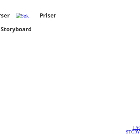
rser
Priser
 Storyboard
LA
STOR