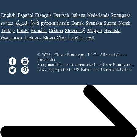
English
Español
Français
Deutsch
Italiana
Nederlands
Português
עברית
العَرَبِيَّة
हिन्दी
ру́сский язы́к
Dansk
Svenska
Suomi
Norsk
Türkçe
Polski
Româna
Ceština
Slovenský
Magyar
Hrvatski
български
Lietuvos
Slovenščina
Latvijas
eesti
© 2026 - Clever Prototypes, LLC - Alle rettigheter
forbeholdt.
StoryboardThat er et varemerke for
Clever Prototypes ,
LLC
, og registrert i US Patent and Trademark Office