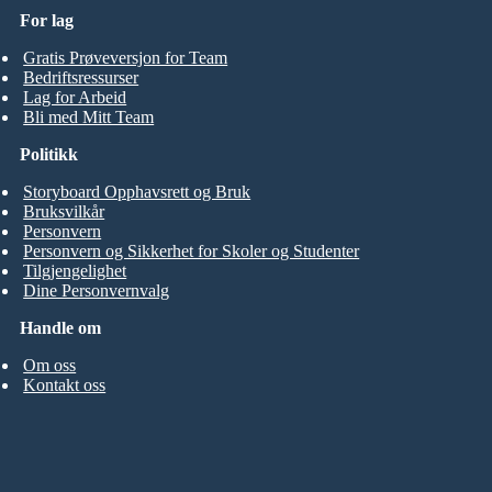
For lag
Gratis Prøveversjon for Team
Bedriftsressurser
Lag for Arbeid
Bli med Mitt Team
Politikk
Storyboard Opphavsrett og Bruk
Bruksvilkår
Personvern
Personvern og Sikkerhet for Skoler og Studenter
Tilgjengelighet
Dine Personvernvalg
Handle om
Om oss
Kontakt oss