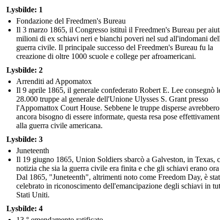
Lysbilde: 1
Fondazione del Freedmen's Bureau
Il 3 marzo 1865, il Congresso istituì il Freedmen's Bureau per aiut
milioni di ex schiavi neri e bianchi poveri nel sud all'indomani del
guerra civile. Il principale successo del Freedmen's Bureau fu la
creazione di oltre 1000 scuole e college per afroamericani.
Lysbilde: 2
Arrenditi ad Appomatox
Il 9 aprile 1865, il generale confederato Robert E. Lee consegnò l
28.000 truppe al generale dell'Unione Ulysses S. Grant presso
l'Appomattox Court House. Sebbene le truppe disperse avrebbero
ancora bisogno di essere informate, questa resa pose effettivament
alla guerra civile americana.
Lysbilde: 3
Juneteenth
Il 19 giugno 1865, Union Soldiers sbarcò a Galveston, in Texas, 
notizia che sia la guerra civile era finita e che gli schiavi erano ora 
Dal 1865, "Juneteenth", altrimenti noto come Freedom Day, è sta
celebrato in riconoscimento dell'emancipazione degli schiavi in tutt
Stati Uniti.
Lysbilde: 4
13 ° emendamento ratificato