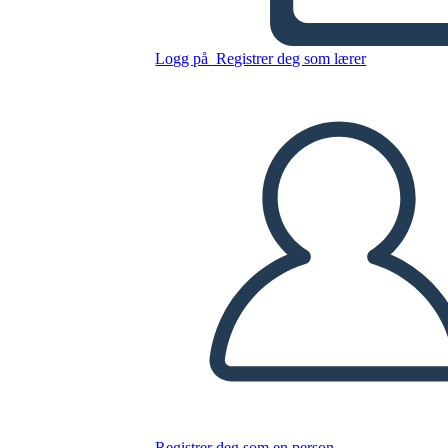
Ricostruzione
Logg på
Registrer deg som lærer
Kopier dette storyboardet
LAGE ET STORYBOARD
SPILLE AV LYSBILDEFREMVISNING
LES FOR MEG
Registrer deg som en person