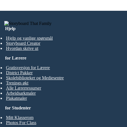
Hjelp
Hjelp og vanlige spørsmål
Storyboard Creator
Hvordan skrive ut
for Lærere
Gratisversjon for Lærere
District Pakker
Skolebiblioteker og Mediesentre
Trenings økt
Alle Lærerressurser
Arbeidsarkmaler
Plakatmaler
for Studenter
Mitt Klasserom
Photos For Class