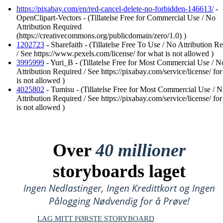
https://pixabay.com/en/red-cancel-delete-no-forbidden-146613/
-
OpenClipart-Vectors - (Tillatelse Free for Commercial Use / No
Attribution Required
(https://creativecommons.org/publicdomain/zero/1.0) )
1202723
- Sharefaith - (Tillatelse Free To Use / No Attribution R
/ See https://www.pexels.com/license/ for what is not allowed )
3995999
- Yuri_B - (Tillatelse Free for Most Commercial Use / N
Attribution Required / See https://pixabay.com/service/license/ fo
is not allowed )
4025802
- Tumisu - (Tillatelse Free for Most Commercial Use / 
Attribution Required / See https://pixabay.com/service/license/ fo
is not allowed )
Over
40 millioner
storyboards laget
Ingen Nedlastinger, Ingen Kredittkort og Ingen
Pålogging Nødvendig for å Prøve!
LAG MITT FØRSTE STORYBOARD