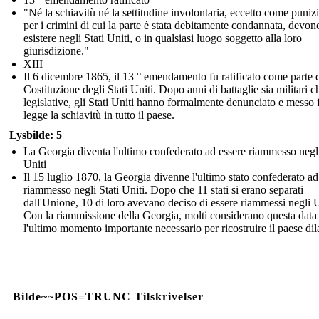
"Né la schiavitù né la settitudine involontaria, eccetto come puniz
per i crimini di cui la parte è stata debitamente condannata, devon
esistere negli Stati Uniti, o in qualsiasi luogo soggetto alla loro
giurisdizione."
XIII
Il 6 dicembre 1865, il 13 ° emendamento fu ratificato come parte d
Costituzione degli Stati Uniti. Dopo anni di battaglie sia militari c
legislative, gli Stati Uniti hanno formalmente denunciato e messo 
legge la schiavitù in tutto il paese.
Lysbilde: 5
La Georgia diventa l'ultimo confederato ad essere riammesso negli
Uniti
Il 15 luglio 1870, la Georgia divenne l'ultimo stato confederato ad
riammesso negli Stati Uniti. Dopo che 11 stati si erano separati
dall'Unione, 10 di loro avevano deciso di essere riammessi negli
Con la riammissione della Georgia, molti considerano questa dat
l'ultimo momento importante necessario per ricostruire il paese dil
Bilde~~POS=TRUNC Tilskrivelser