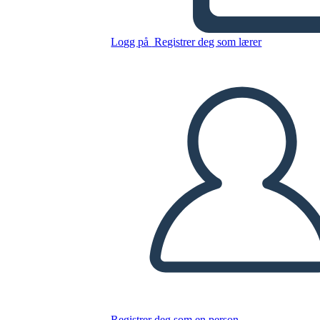
Cronologia della storia
canadese 1784-1896
Logg på
Registrer deg som lærer
Kopier dette storyboardet
LAGE ET STORYBOARD
SPILLE AV LYSBILDEFREMVISNING
LES FOR MEG
Registrer deg som en person