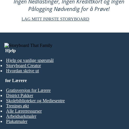
Ingen Nedlastinger, Ingen Kredittkort og Ingen
Pålogging Nødvendig for å Prøve!
LAG MITT FØRSTE STORYBOARD
Hjelp
Hjelp og vanlige spørsmål
Storyboard Creator
Hvordan skrive ut
for Lærere
Gratisversjon for Lærere
District Pakker
Skolebiblioteker og Mediesentre
Trenings økt
Alle Lærerressurser
Arbeidsarkmaler
Plakatmaler