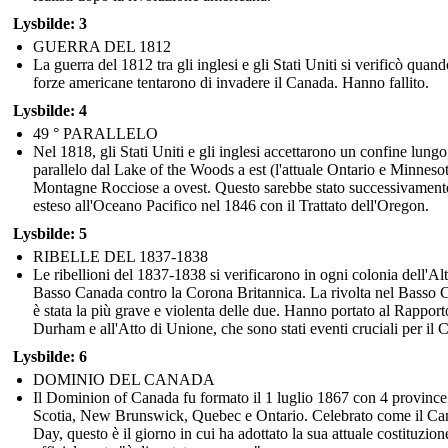
Lysbilde: 3
GUERRA DEL 1812
La guerra del 1812 tra gli inglesi e gli Stati Uniti si verificò quand
forze americane tentarono di invadere il Canada. Hanno fallito.
Lysbilde: 4
49 ° PARALLELO
Nel 1818, gli Stati Uniti e gli inglesi accettarono un confine lungo 
parallelo dal Lake of the Woods a est (l'attuale Ontario e Minnesot
Montagne Rocciose a ovest. Questo sarebbe stato successivament
esteso all'Oceano Pacifico nel 1846 con il Trattato dell'Oregon.
Lysbilde: 5
RIBELLE DEL 1837-1838
Le ribellioni del 1837-1838 si verificarono in ogni colonia dell'Alt
Basso Canada contro la Corona Britannica. La rivolta nel Basso
è stata la più grave e violenta delle due. Hanno portato al Rapport
Durham e all'Atto di Unione, che sono stati eventi cruciali per il 
Lysbilde: 6
DOMINIO DEL CANADA
Il Dominion of Canada fu formato il 1 luglio 1867 con 4 provinc
Scotia, New Brunswick, Quebec e Ontario. Celebrato come il Ca
Day, questo è il giorno in cui ha adottato la sua attuale costituzion