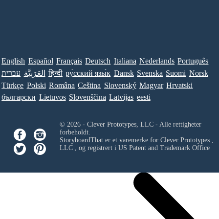
English
Español
Français
Deutsch
Italiana
Nederlands
Português
עברית
العَرَبِيَّة
हिन्दी
ру́сский язы́к
Dansk
Svenska
Suomi
Norsk
Türkçe
Polski
Româna
Ceština
Slovenský
Magyar
Hrvatski
български
Lietuvos
Slovenščina
Latvijas
eesti
© 2026 - Clever Prototypes, LLC - Alle rettigheter
forbeholdt.
StoryboardThat er et varemerke for
Clever Prototypes ,
LLC
, og registrert i US Patent and Trademark Office