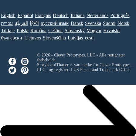
English
Español
Français
Deutsch
Italiana
Nederlands
Português
עברית
العَرَبِيَّة
हिन्दी
ру́сский язы́к
Dansk
Svenska
Suomi
Norsk
Türkçe
Polski
Româna
Ceština
Slovenský
Magyar
Hrvatski
български
Lietuvos
Slovenščina
Latvijas
eesti
© 2026 - Clever Prototypes, LLC - Alle rettigheter
forbeholdt.
StoryboardThat er et varemerke for
Clever Prototypes ,
LLC
, og registrert i US Patent and Trademark Office