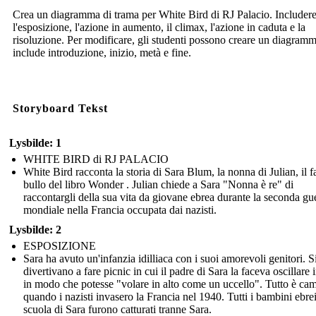
Crea un diagramma di trama per White Bird di RJ Palacio. Includer
l'esposizione, l'azione in aumento, il climax, l'azione in caduta e la
risoluzione. Per modificare, gli studenti possono creare un diagram
include introduzione, inizio, metà e fine.
Storyboard Tekst
Lysbilde: 1
WHITE BIRD di RJ PALACIO
White Bird racconta la storia di Sara Blum, la nonna di Julian, il 
bullo del libro Wonder . Julian chiede a Sara "Nonna è re" di
raccontargli della sua vita da giovane ebrea durante la seconda gu
mondiale nella Francia occupata dai nazisti.
Lysbilde: 2
ESPOSIZIONE
Sara ha avuto un'infanzia idilliaca con i suoi amorevoli genitori. S
divertivano a fare picnic in cui il padre di Sara la faceva oscillare i
in modo che potesse "volare in alto come un uccello". Tutto è ca
quando i nazisti invasero la Francia nel 1940. Tutti i bambini ebrei
scuola di Sara furono catturati tranne Sara.