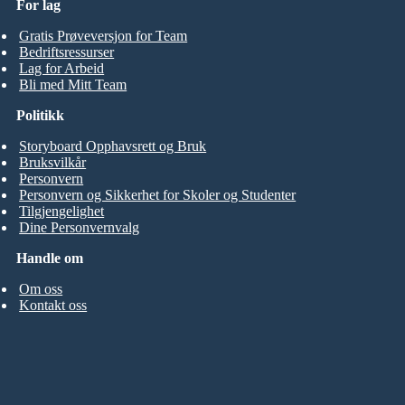
For lag
Gratis Prøveversjon for Team
Bedriftsressurser
Lag for Arbeid
Bli med Mitt Team
Politikk
Storyboard Opphavsrett og Bruk
Bruksvilkår
Personvern
Personvern og Sikkerhet for Skoler og Studenter
Tilgjengelighet
Dine Personvernvalg
Handle om
Om oss
Kontakt oss