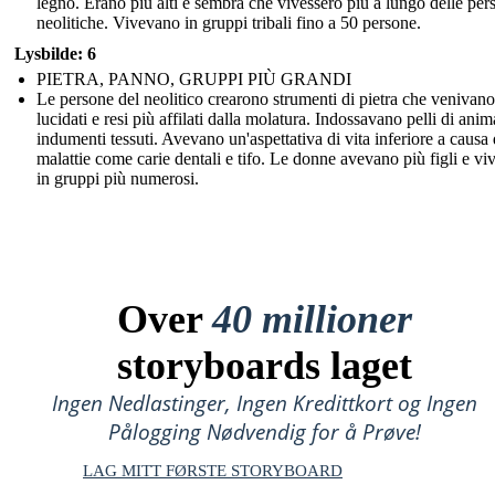
legno. Erano più alti e sembra che vivessero più a lungo delle per
neolitiche. Vivevano in gruppi tribali fino a 50 persone.
Lysbilde: 6
PIETRA, PANNO, GRUPPI PIÙ GRANDI
Le persone del neolitico crearono strumenti di pietra che venivano
lucidati e resi più affilati dalla molatura. Indossavano pelli di anim
indumenti tessuti. Avevano un'aspettativa di vita inferiore a causa 
malattie come carie dentali e tifo. Le donne avevano più figli e v
in gruppi più numerosi.
Over
40 millioner
storyboards laget
Ingen Nedlastinger, Ingen Kredittkort og Ingen
Pålogging Nødvendig for å Prøve!
LAG MITT FØRSTE STORYBOARD