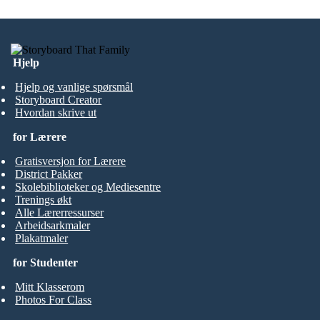
Hjelp
Hjelp og vanlige spørsmål
Storyboard Creator
Hvordan skrive ut
for Lærere
Gratisversjon for Lærere
District Pakker
Skolebiblioteker og Mediesentre
Trenings økt
Alle Lærerressurser
Arbeidsarkmaler
Plakatmaler
for Studenter
Mitt Klasserom
Photos For Class