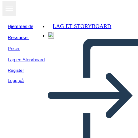
LAG ET STORYBOARD
Hjemmeside
Ressurser
Priser
Lag en Storyboard
Register
Logg på
Early Humans Paleo vs.
Neolitico