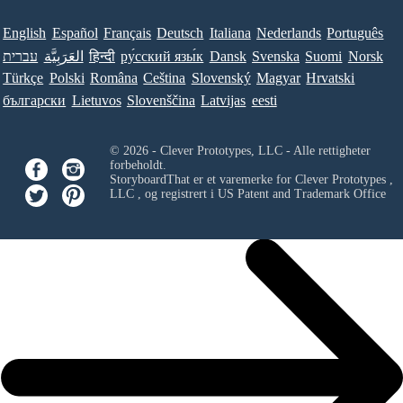
English
Español
Français
Deutsch
Italiana
Nederlands
Português
עברית
العَرَبِيَّة
हिन्दी
ру́сский язы́к
Dansk
Svenska
Suomi
Norsk
Türkçe
Polski
Româna
Ceština
Slovenský
Magyar
Hrvatski
български
Lietuvos
Slovenščina
Latvijas
eesti
© 2026 - Clever Prototypes, LLC - Alle rettigheter
forbeholdt.
StoryboardThat er et varemerke for
Clever Prototypes ,
LLC
, og registrert i US Patent and Trademark Office