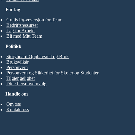
For lag
Gratis Prøveversjon for Team
Bedriftsressurser
Lag for Arbeid
Bli med Mitt Team
Politikk
Storyboard Opphavsrett og Bruk
Bruksvilkår
Personvern
Personvern og Sikkerhet for Skoler og Studenter
Tilgjengelighet
Dine Personvernvalg
Handle om
Om oss
Kontakt oss