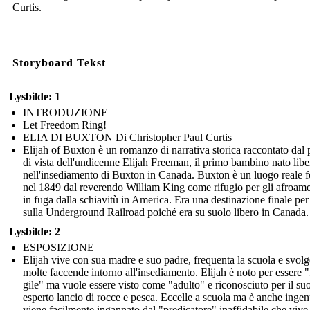
Curtis.
Storyboard Tekst
Lysbilde: 1
INTRODUZIONE
Let Freedom Ring!
ELIA DI BUXTON Di Christopher Paul Curtis
Elijah of Buxton è un romanzo di narrativa storica raccontato dal
di vista dell'undicenne Elijah Freeman, il primo bambino nato libe
nell'insediamento di Buxton in Canada. Buxton è un luogo reale 
nel 1849 dal reverendo William King come rifugio per gli afroame
in fuga dalla schiavitù in America. Era una destinazione finale per
sulla Underground Railroad poiché era su suolo libero in Canada.
Lysbilde: 2
ESPOSIZIONE
Elijah vive con sua madre e suo padre, frequenta la scuola e svolg
molte faccende intorno all'insediamento. Elijah è noto per essere "
gile" ma vuole essere visto come "adulto" e riconosciuto per il su
esperto lancio di rocce e pesca. Eccelle a scuola ma è anche inge
viene facilmente ingannato dal "predicatore" inaffidabile che vive