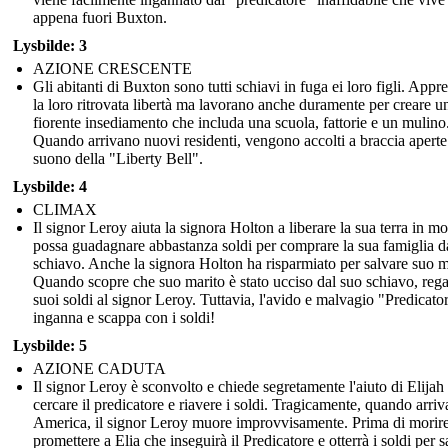
appena fuori Buxton.
Lysbilde: 3
AZIONE CRESCENTE
Gli abitanti di Buxton sono tutti schiavi in fuga ei loro figli. App
la loro ritrovata libertà ma lavorano anche duramente per creare u
fiorente insediamento che includa una scuola, fattorie e un mulino
Quando arrivano nuovi residenti, vengono accolti a braccia aperte 
suono della "Liberty Bell".
Lysbilde: 4
CLIMAX
Il signor Leroy aiuta la signora Holton a liberare la sua terra in m
possa guadagnare abbastanza soldi per comprare la sua famiglia da
schiavo. Anche la signora Holton ha risparmiato per salvare suo m
Quando scopre che suo marito è stato ucciso dal suo schiavo, rega
suoi soldi al signor Leroy. Tuttavia, l'avido e malvagio "Predicator
inganna e scappa con i soldi!
Lysbilde: 5
AZIONE CADUTA
Il signor Leroy è sconvolto e chiede segretamente l'aiuto di Elijah
cercare il predicatore e riavere i soldi. Tragicamente, quando arriv
America, il signor Leroy muore improvvisamente. Prima di morire
promettere a Elia che inseguirà il Predicatore e otterrà i soldi per s