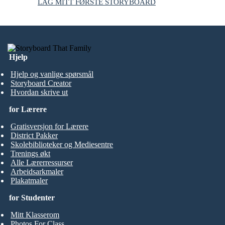
LAG MITT FØRSTE STORYBOARD
Hjelp
Hjelp og vanlige spørsmål
Storyboard Creator
Hvordan skrive ut
for Lærere
Gratisversjon for Lærere
District Pakker
Skolebiblioteker og Mediesentre
Trenings økt
Alle Lærerressurser
Arbeidsarkmaler
Plakatmaler
for Studenter
Mitt Klasserom
Photos For Class