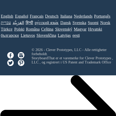
English
Español
Français
Deutsch
Italiana
Nederlands
Português
עברית
العَرَبِيَّة
हिन्दी
ру́сский язы́к
Dansk
Svenska
Suomi
Norsk
Türkçe
Polski
Româna
Ceština
Slovenský
Magyar
Hrvatski
български
Lietuvos
Slovenščina
Latvijas
eesti
© 2026 - Clever Prototypes, LLC - Alle rettigheter
forbeholdt.
StoryboardThat er et varemerke for
Clever Prototypes ,
LLC
, og registrert i US Patent and Trademark Office