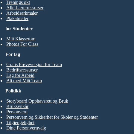
Trenings økt
Alle Lærerressurser
Arbeidsarkmaler
Plakatmaler
for Studenter
Mitt Klasserom
Photos For Class
For lag
Gratis Prøveversjon for Team
Bedriftsressurser
Lag for Arbeid
Bli med Mitt Team
Politikk
Storyboard Opphavsrett og Bruk
Bruksvilkår
Personvern
Personvern og Sikkerhet for Skoler og Studenter
Tilgjengelighet
Dine Personvernvalg