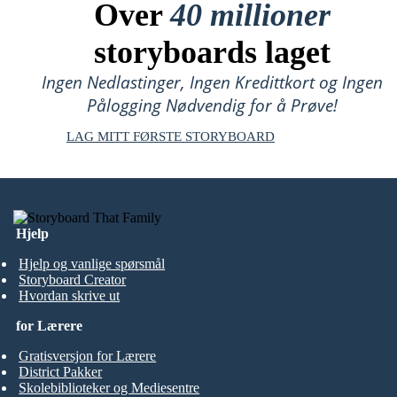
Over
40 millioner
storyboards laget
Ingen Nedlastinger, Ingen Kredittkort og Ingen
Pålogging Nødvendig for å Prøve!
LAG MITT FØRSTE STORYBOARD
Hjelp
Hjelp og vanlige spørsmål
Storyboard Creator
Hvordan skrive ut
for Lærere
Gratisversjon for Lærere
District Pakker
Skolebiblioteker og Mediesentre