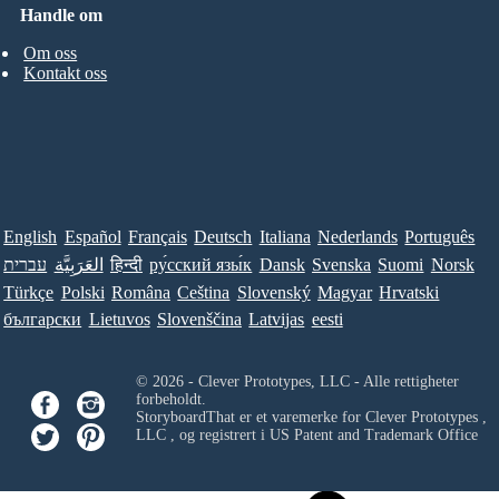
Handle om
Om oss
Kontakt oss
English
Español
Français
Deutsch
Italiana
Nederlands
Português
עברית
العَرَبِيَّة
हिन्दी
ру́сский язы́к
Dansk
Svenska
Suomi
Norsk
Türkçe
Polski
Româna
Ceština
Slovenský
Magyar
Hrvatski
български
Lietuvos
Slovenščina
Latvijas
eesti
© 2026 - Clever Prototypes, LLC - Alle rettigheter
forbeholdt.
StoryboardThat er et varemerke for
Clever Prototypes ,
LLC
, og registrert i US Patent and Trademark Office