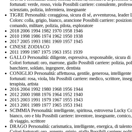
fortunati: verde, rosso, viola Possibili carriere: consulente, profess
scienziato, polizia, infermiera, insegnante
TIGRE Personalità: coraggiosa, sicura di sé, avventurosa, leader
Colors: colla, grigio, bianco, arancione Possibili carriere: posizion
comando, militare, polizia, pilota, esploratore
2018 2006 1994 1982 1970 1958 1946
2010 1998 1986 1974 1962 1950 1938
2017 2005 1993 1981 1969 1957 1945
CINESE ZODIACO
2011 1999 1987 1975 1963 1951 1939
GALLO Personalità: diligente, espressiva, responsabile, sicura di 
Colori fortunati: oro, marrone, giallo Possibili carriere: polizia, pol
banchiere, soldato, ingegnere, dentista
CONIGLIO Personalità: affettuosa, gentile, generosa, intelligente
fortunati: rosa, viola, blu Possibili carriere: medico, scrittore, inse
terapista, artista
2016 2004 1992 1980 1968 1956 1944
2012 2000 1988 1976 1964 1952 1940
2015 2003 1991 1979 1967 1955 1943
2013 2001 1989 1977 1965 1953 1941
SCIMMIA Personalità: intelligente, spiritosa, estroversa Lucky Co
bianco, oro e blu Possibili carriere: inventore, insegnante, comico
di viaggio, scrittore
DRAGO Personalità: carismatica, intelligente, energica, di talento
Colori fortunati: oro, argento, grigio, giallo Possibili carriere: polit