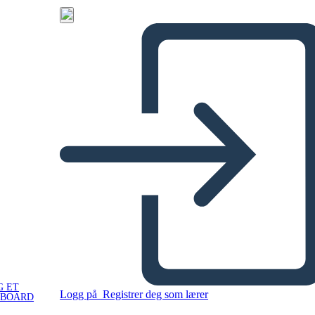
G ET
Logg på
Registrer deg som lærer
YBOARD