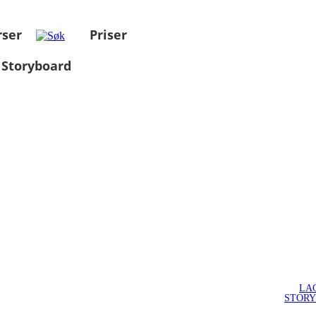
rser
Priser
 Storyboard
LA
STOR