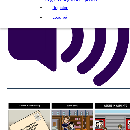
Register
Logg på