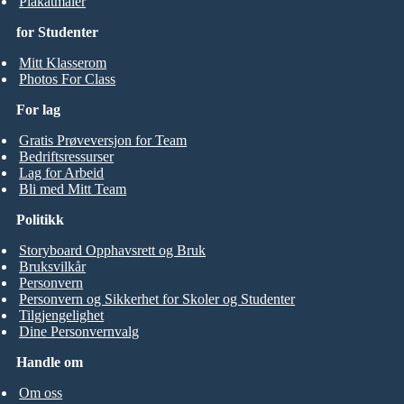
Plakatmaler
for Studenter
Mitt Klasserom
Photos For Class
For lag
Gratis Prøveversjon for Team
Bedriftsressurser
Lag for Arbeid
Bli med Mitt Team
Politikk
Storyboard Opphavsrett og Bruk
Bruksvilkår
Personvern
Personvern og Sikkerhet for Skoler og Studenter
Tilgjengelighet
Dine Personvernvalg
Handle om
Om oss