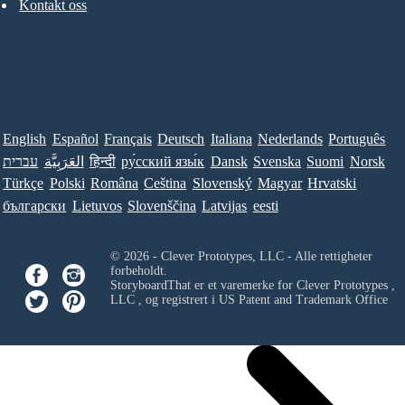
Kontakt oss
English
Español
Français
Deutsch
Italiana
Nederlands
Português
עברית
العَرَبِيَّة
हिन्दी
ру́сский язы́к
Dansk
Svenska
Suomi
Norsk
Türkçe
Polski
Româna
Ceština
Slovenský
Magyar
Hrvatski
български
Lietuvos
Slovenščina
Latvijas
eesti
© 2026 - Clever Prototypes, LLC - Alle rettigheter
forbeholdt.
StoryboardThat er et varemerke for
Clever Prototypes ,
LLC
, og registrert i US Patent and Trademark Office