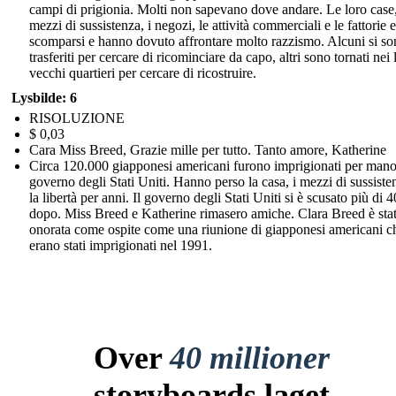
campi di prigionia. Molti non sapevano dove andare. Le loro case,
mezzi di sussistenza, i negozi, le attività commerciali e le fattorie 
scomparsi e hanno dovuto affrontare molto razzismo. Alcuni si s
trasferiti per cercare di ricominciare da capo, altri sono tornati nei 
vecchi quartieri per cercare di ricostruire.
Lysbilde: 6
RISOLUZIONE
$ 0,03
Cara Miss Breed, Grazie mille per tutto. Tanto amore, Katherine
Circa 120.000 giapponesi americani furono imprigionati per mano
governo degli Stati Uniti. Hanno perso la casa, i mezzi di sussiste
la libertà per anni. Il governo degli Stati Uniti si è scusato più di 
dopo. Miss Breed e Katherine rimasero amiche. Clara Breed è sta
onorata come ospite come una riunione di giapponesi americani c
erano stati imprigionati nel 1991.
Over
40 millioner
storyboards laget