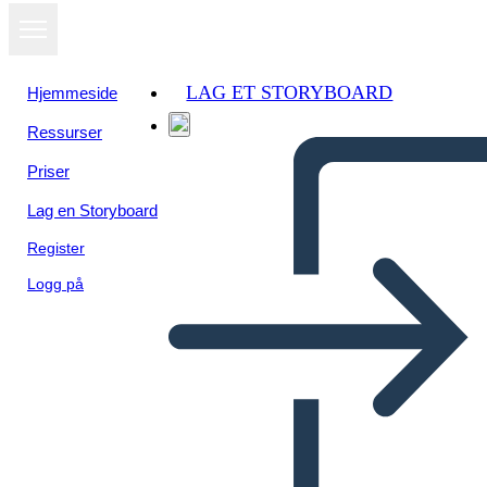
LAG ET STORYBOARD
Hjemmeside
Ressurser
Vis som
Priser
lysbildefremvisning
Lag en Storyboard
Register
Logg på