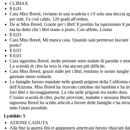
CLIMAX
$ 0,03
Cara Miss Breed, viviamo in una scuderia e c'è solo una doccia ap
per tutti. Fa così caldo, 120 gradi all'ombra.
De ar Miss Breed, Grazie per i libri! Il postino ha ispezionato il p
ma ha detto che i libri erano a posto. Con affetto, Louise
$ 0,03
Cara Miss Breed, Mi manca casa. Quando sarà permesso lasciare 
posto?
$ 0,03
$ 0,03
Cara signorina Breed, molte persone sono malate di parotite e mor
La scarsità di cibo ha reso la vita ancora più difficile.
Cara Miss Breed, grazie mille per i libri, rendono le nostre lunghe
giornate meno solitarie.
Le famiglie furono mandate nelle grandi prigioni della California 
dell'Arizona. Miss Breed ha ricevuto cartoline dai bambini e ha in
loro libri e incoraggiamenti. La vita nelle prigioni era molto dura.
C'erano scarsità di cibo, poche provviste, malattie e nessuna libert
signorina Breed ha scritto articoli a favore delle famiglie e ha invi
tutto l'aiuto possibile.
Lysbilde: 5
AZIONE CADUTA
Alla fine la guerra finì ei giapponesi americani furono rilasciati da