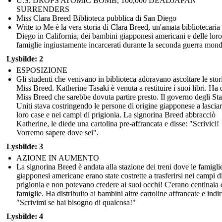
U.S. DROPS ATOMIC BOMB, 100,000 DEADJAPAN
SURRENDERS
Miss Clara Breed Biblioteca pubblica di San Diego
Write to Me è la vera storia di Clara Breed, un'amata bibliotecaria
Diego in California, dei bambini giapponesi americani e delle loro
famiglie ingiustamente incarcerati durante la seconda guerra mond
Lysbilde: 2
ESPOSIZIONE
Gli studenti che venivano in biblioteca adoravano ascoltare le stor
Miss Breed. Katherine Tasaki è venuta a restituire i suoi libri. Ha 
Miss Breed che sarebbe dovuta partire presto. Il governo degli Sta
Uniti stava costringendo le persone di origine giapponese a lasciar
loro case e nei campi di prigionia. La signorina Breed abbracciò
Katherine, le diede una cartolina pre-affrancata e disse: "Scrivici!
Vorremo sapere dove sei".
Lysbilde: 3
AZIONE IN AUMENTO
La signorina Breed è andata alla stazione dei treni dove le famigli
giapponesi americane erano state costrette a trasferirsi nei campi d
prigionia e non potevano credere ai suoi occhi! C'erano centinaia 
famiglie. Ha distribuito ai bambini altre cartoline affrancate e indir
"Scrivimi se hai bisogno di qualcosa!"
Lysbilde: 4