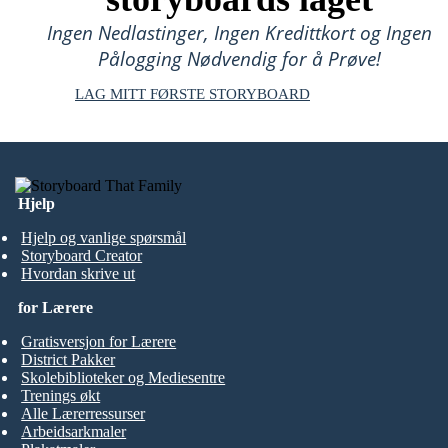
Ingen Nedlastinger, Ingen Kredittkort og Ingen
Pålogging Nødvendig for å Prøve!
LAG MITT FØRSTE STORYBOARD
Hjelp
Hjelp og vanlige spørsmål
Storyboard Creator
Hvordan skrive ut
for Lærere
Gratisversjon for Lærere
District Pakker
Skolebiblioteker og Mediesentre
Trenings økt
Alle Lærerressurser
Arbeidsarkmaler