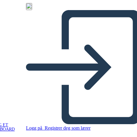
G ET
Logg på
Registrer deg som lærer
YBOARD