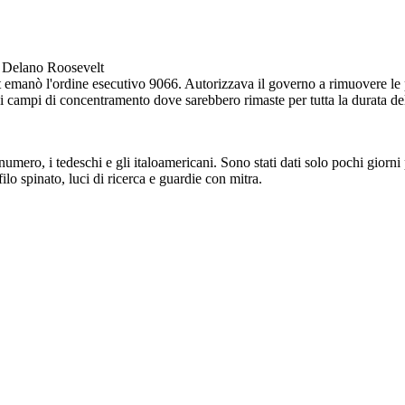
1942-1945
cerate le persone?
n Delano Roosevelt
X
X
X
X
X
X
X
t emanò l'ordine esecutivo 9066. Autorizzava il governo a rimuovere le 
X
X
X
X
X
X
X
ei campi di concentramento dove sarebbero rimaste per tutta la durata de
X
X
X
X
X
X
X
X
X
X
X
X
X
X
umero, i tedeschi e gli italoamericani. Sono stati dati solo pochi giorni
X
X
X
X
X
X
X
filo spinato, luci di ricerca e guardie con mitra.
ordinato?
Dal 1942 fino alla fine della guerra nel
1945
, era
politica del governo degli Stati Uniti che le persone
di origine giapponese sarebbero state incarcerate
nei campi in tutto il Midwest e l'ovest.
COSA è stato ordinato e
lizzate per la detenzione e il
CHI ha preso di mira?
pi di detenzione a Tule Lake,
rnia; Poston, Arizona; Topaz,
Mountain, Wyoming; Granada,
s; e Rohwer, Arkansas.
cutivo
6
to,