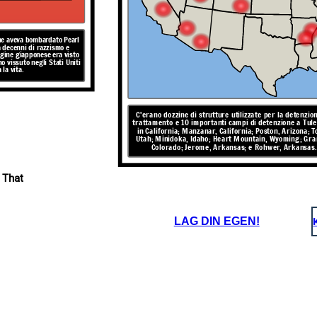
1945
ne aveva bombardato Pearl
da decenni di razzismo e
X
X
X
igine giapponese era visto
cutivo
6
 vissuto negli Stati Uniti
to,
 la vita.
X
X
X
ente
Delano
elt
X
X
X
X
X
X
C'erano dozzine di strutture utilizzate per la detenzion
nte Franklin Roosevelt emanò
trattamento e 10 importanti campi di detenzione a Tule
zzava il governo a rimuovere
in California; Manzanar, California; Poston, Arizona; T
X
X
X
ccia militare" dalla costa
tringerle a entrare nei campi
Utah; Minidoka, Idaho; Heart Mountain, Wyoming; Gra
bero rimaste per tutta la
Colorado; Jerome, Arkansas; e Rohwer, Arkansas.
a guerra.
lla guerra nel
1945
, era
 That
Ha preso di mira i giapponesi americani e, in minor numero, i
tati Uniti che le persone
tedeschi e gli italoamericani. Sono stati dati solo pochi giorni
bbero state incarcerate
per vendere le loro case e attività, hanno permesso solo una
 Midwest e l'ovest.
valigia e costretti a cabine non isolate circondate da filo
spinato, luci di ricerca e guardie con mitra.
LAG DIN EGEN!
SECONDA GUERRA
ALE
QUANDO è successo?