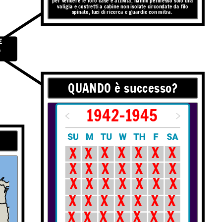
per vendere le loro case e attività, hanno permesso solo una
valigia e costretti a cabine non isolate circondate da filo
spinato, luci di ricerca e guardie con mitra.
A
QUANDO è successo?
1942-1945
e?
X
X
X
X
X
X
X
X
X
X
X
X
X
X
X
X
X
X
X
X
X
X
X
X
X
X
X
X
X
X
X
X
X
X
X