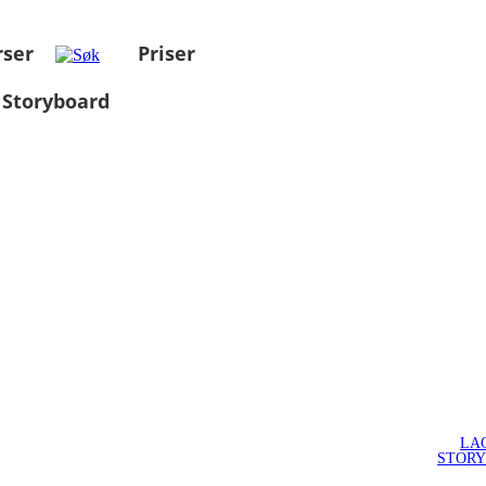
rser
Priser
 Storyboard
LA
STOR