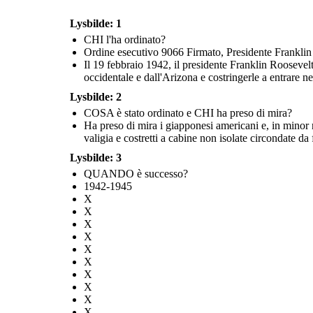
Lysbilde: 1
Dicembre. 7, 1941
CHI l'ha ordinato?
Il Giappone attacca Pearl Harbor
DOVE
venivano incar
Ordine esecutivo 9066 Firmato, Presidente Frankli
FDR: "Una data che vivrà nell'infamia".
Il 19 febbraio 1942, il presidente Franklin Roosevel
occidentale e dall'Arizona e costringerle a entrare n
Lysbilde: 2
COSA è stato ordinato e CHI ha preso di mira?
Ha preso di mira i giapponesi americani e, in minor n
valigia e costretti a cabine non isolate circondate da 
Lysbilde: 3
CHI l'ha 
QUANDO è successo?
Fu ordinato tre mesi dopo che il Giappone aveva bombardato Pearl
Harbor. L'isteria è stata alimentata da decenni di razzismo e
1942-1945
politiche anti-asiatiche. Chiunque di origine giapponese era visto
come un nemico, anche quelli che avevano vissuto negli Stati Uniti
X
per decenni o per tutta la vita.
X
X
COME ha influenzato i giapponesi
X
C'erano dozzine di strutture uti
americani?
trattamento e 10 importanti cam
X
in California; Manzanar, Califo
Utah; Minidoka, Idaho; Heart 
X
Colorado; Jerome, Arkansa
X
Abbiamo perso tutto.
Dove andremo? Come
X
reate your own at Storyboard That
ricominciamo?
X
Ordine ese
906
X
Firma