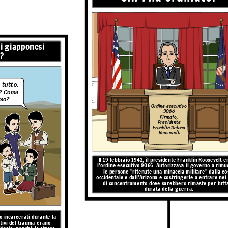
i giapponesi
?
 tutto.
? Come
amo?
Ordine esecutivo
9066
Firmato,
Presidente
ericani e, in minor numero, i
Franklin Delano
no stati dati solo pochi giorni
Roosevelt
vità, hanno permesso solo una
n isolate circondate da filo
 e guardie con mitra.
Il 19 febbraio 1942, il presidente Franklin Roosevelt 
l'ordine esecutivo 9066. Autorizzava il governo a rim
le persone "ritenute una minaccia militare" dalla co
occidentale e dall'Arizona e costringerle a entrare nei
di concentramento dove sarebbero rimaste per tutta
durata della guerra.
successo?
 incarcerati durante la
 ordinato e
ativi del trauma erano
o di mira?