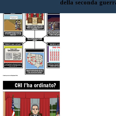
della seconda guerr
CHI l'ha ordinato?
COME ha influenzato i giapponesi
COSA è stato ordinato e
americani?
CHI ha preso di mira?
Abbiamo perso tutto.
Dove andremo? Come
ricominciamo?
Ordine esecutivo
9066
Firmato,
Presidente
Franklin Delano
Roosevelt
Il 19 febbraio 1942, il presidente Franklin Roosevelt emanò
l'ordine esecutivo 9066. Autorizzava il governo a rimuovere
le persone "ritenute una minaccia militare" dalla costa
occidentale e dall'Arizona e costringerle a entrare nei campi
di concentramento dove sarebbero rimaste per tutta la
durata della guerra.
120.000 giapponesi americani furono incarcerati durante la
Ha preso di mira i giapponesi americani e, in minor numero, i
guerra. Gli effetti psicologici negativi del trauma erano
tedeschi e gli italoamericani. Sono stati dati solo pochi giorni
comuni come shock, paura, ansia, sfiducia, nonché lo stress
per vendere le loro case e attività, hanno permesso solo una
della rimozione forzata e dell'abbandono di case, attività
valigia e costretti a cabine non isolate circondate da filo
commerciali e beni.
spinato, luci di ricerca e guardie con mitra.
5 Ws H: INCARCERAZIONE GIAPPONESE
AMERICANA NELLA SECONDA GUERRA
MONDIALE
PERCHÉ è stato ordinato?
QUANDO è successo?
1942-1945
Dicembre. 7, 1941
Il Giappone attacca Pearl Harbor
DOVE
venivano incarcerate le persone?
FDR: "Una data che vivrà nell'infamia".
X
X
X
X
X
X
X
X
X
X
X
X
X
X
X
X
X
X
X
X
X
X
X
X
X
X
X
X
X
X
X
X
X
X
X
Dal 1942 fino alla fine della guerra nel
1945
, era
Fu ordinato tre mesi dopo che il Giappone aveva bombardato Pearl
Harbor. L'isteria è stata alimentata da decenni di razzismo e
politica del governo degli Stati Uniti che le persone
politiche anti-asiatiche. Chiunque di origine giapponese era visto
di origine giapponese sarebbero state incarcerate
come un nemico, anche quelli che avevano vissuto negli Stati Uniti
nei campi in tutto il Midwest e l'ovest.
per decenni o per tutta la vita.
C'erano dozzine di strutture utilizzate per la detenzione e il
trattamento e 10 importanti campi di detenzione a Tule Lake,
in California; Manzanar, California; Poston, Arizona; Topaz,
Utah; Minidoka, Idaho; Heart Mountain, Wyoming; Granada,
Colorado; Jerome, Arkansas; e Rohwer, Arkansas.
Create your own at Storyboard That
CHI l'ha ordinato?
COSA è stato
CHI ha pres