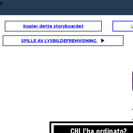
a
Kopier dette storyboardet
SPILLE AV LYSBILDEFREMVISNING
 ordinato e
o di mira?
CHI l'ha ordinato?