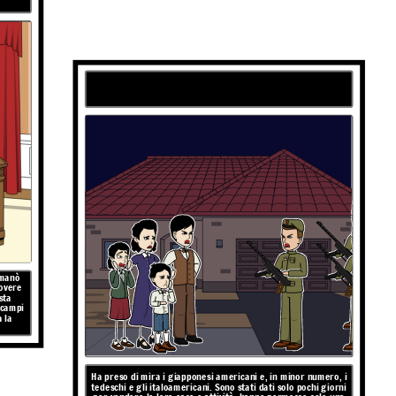
COSA è stato ordinato e
CHI ha preso di mira?
emanò
uovere
sta
 campi
 la
Ha preso di mira i giapponesi americani e, in minor numero, i
tedeschi e gli italoamericani. Sono stati dati solo pochi giorni