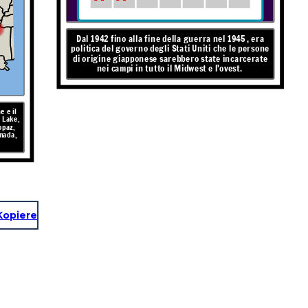
Dal 1942 fino alla fine della guerra nel
1945
, era
politica del governo degli Stati Uniti che le persone
di origine giapponese sarebbero state incarcerate
nei campi in tutto il Midwest e l'ovest.
e e il
 Lake,
opaz,
nada,
Kopiere