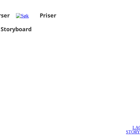
rser
Priser
 Storyboard
LA
STOR