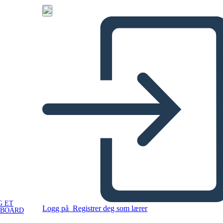
G ET
Logg på
Registrer deg som lærer
YBOARD