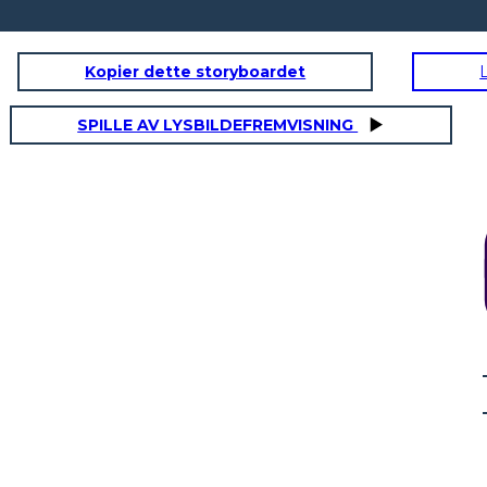
Kopier dette storyboardet
SPILLE AV LYSBILDEFREMVISNING
EVA HA RACCOLTO LE COZZE SUL
IAMO AL
PAVIMENTO DEL MARE TUTTO DA
E COZZE
SOLA