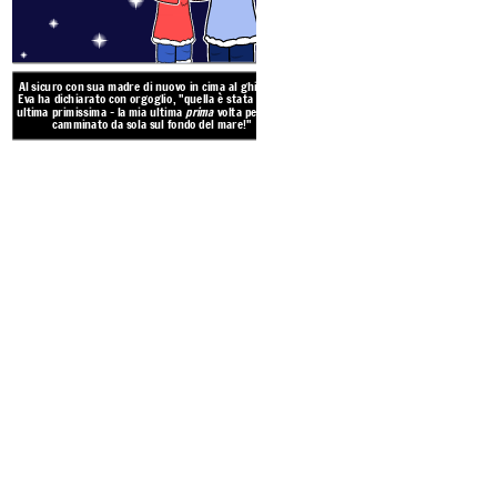
Al sicuro con sua madre di nuovo in cima al ghiaccio,
Eva ha dichiarato con orgoglio, "quella è stata la mia
ultima primissima - la mia ultima
prima
volta per aver
camminato da sola sul fondo del mare!"
Eva cantava mentre esplorava l
i cumuli di alghe. All'improvvi
andata troppo oltre. La marea
troppo velocemente, lasciò ca
spense! Non poteva veder
Create your own at Storyb