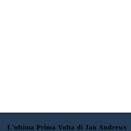
L'ultima Prima Volta di Jan Andrews
EVA HA RACCOLTO LE COZZE SUL
L'ULTIMA PRIMA VOLTA
EVA E SUA MADRE ANDIAMO AL
PAVIMENTO DEL MARE TUTTO DA