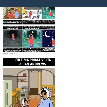
di JAN ANDREWS
MARE PER RACCOGLIERE COZZE
SOLA
Eva e sua madre hanno afferrato le loro slitte
Eva si calò nel mare ghiacciato
fino al fondo del mare.
ciascuna con una pala, uno scalpello da ghiaccio e
Lavorando a lume di candela, aveva presto raccolto
Eva Padlyat viveva in un villaggio Inuit nella baia di Ungava, nel Canada
settentrionale. Amava camminare sul fondo del mare come facevano tutti
una coppa. Arrivarono a riva appena in tempo per
una padella piena di cozze. Sentendosi orgogliosa di
nel villaggio per raccogliere le cozze da mangiare. Oggi era il primo
vedere che la marea si era ritirata, lasciando solo il
se stessa, Eva decise che le restava del tempo per
giorno in cui Eva avrebbe camminato da sola sul fondo del mare!
ghiaccio spesso sopra e il fondale marino sotto.
esplorare il fondo del mare!
EVA HA ESPLORATO IL FONDO DEL
EVA HA TROVATO LA SUA STRADA
EVA ERA RIUNITA CON SUA MADRE
MARE MA SI È PERSO!
DALLE TENEBRE ALLA LUCE
ANCORA UNA VOLTA
Eva cantava mentre esplorava le pozze rocciose e giocava tra
Eva raccolse il suo coraggio e si sentì in giro nell'oscurità.
Al sicuro con sua madre di nuovo in cima al ghiaccio,
i cumuli di alghe. All'improvviso, Eva si rese conto di essere
Accese le candele e tornò alla sua coppa di cozze e
Eva ha dichiarato con orgoglio, "quella è stata la mia
andata troppo oltre. La marea sarebbe tornata. Muovendosi
all'apertura nel ghiaccio. Poteva vedere la luna splendente
ultima primissima - la mia ultima
prima
volta per aver
troppo velocemente, lasciò cadere la candela e la luce si
che splendeva attraverso il buco. Quando sua madre è venuta
camminato da sola sul fondo del mare!"
spense! Non poteva vedere attraverso l'oscurità.
a prenderla, Eva ballava allegramente al chiaro di luna!
Create your own at Storyboard That
L'ULTIMA PRIMA VOLTA
EVA E SUA MADRE AND
di JAN ANDREWS
MARE PER RACCOGLIER