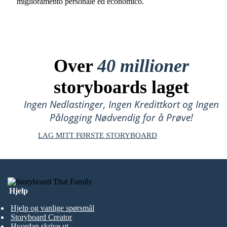
miglioramento personale ed economico.
Over
40 millioner
storyboards laget
Ingen Nedlastinger, Ingen Kredittkort og Ingen
Pålogging Nødvendig for å Prøve!
LAG MITT FØRSTE STORYBOARD
Hjelp
Hjelp og vanlige spørsmål
Storyboard Creator
Hvordan skrive ut