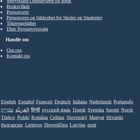
Storyboard Opphavsrett og Bruk
Bruksvilkår
Personvern
Personvern og Sikkerhet for Skoler og Studenter
Tilgjengelighet
Dine Personvernvalg
Handle om
Om oss
Kontakt oss
English
Español
Français
Deutsch
Italiana
Nederlands
Português
עברית
العَرَبِيَّة
हिन्दी
ру́сский язы́к
Dansk
Svenska
Suomi
Norsk
Türkçe
Polski
Româna
Ceština
Slovenský
Magyar
Hrvatski
български
Lietuvos
Slovenščina
Latvijas
eesti