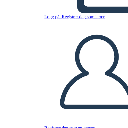
Prima e Dopo
Logg på
Registrer deg som lærer
Kopier dette storyboardet
LAGE ET STORYBOARD
SPILLE AV LYSBILDEFREMVISNING
LES FOR MEG
Registrer deg som en person