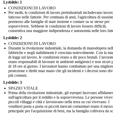
Lysbilde: 1
CONDIZIONI DI LAVORO
Per molti, le condizioni di lavoro preindustriali includevano lavor
faticoso nelle fattorie. Per centinaia di anni, l'agricoltura di sussis
permesso alle famiglie di stare insieme e contare su se stesse per
sopravvivere. Sebbene le condizioni di lavoro fossero difficili,
consentiva una maggiore indipendenza e autonomia nelle loro fatt
Lysbilde: 2
CONDIZIONI DI LAVORO
Durante la rivoluzione industriale, la domanda di manodopera nel
fabbriche e negli stabilimenti è cresciuta notevolmente. Con la m
di leggi sul lavoro, le condizioni erano a dir poco brutali. I lavorat
erano responsabili di lavorare in ambienti antigienici e non sicuri 
di 18 ore al giorno. I lavoratori hanno combattuto per una miglior
protezione e diritti man mano che gli incidenti e i decessi sono div
più comuni.
Lysbilde: 3
SPAZIO VITALE
Prima della rivoluzione industriale, gli europei facevano affidame
sull'agricoltura per il reddito e la sopravvivenza. Le persone vive
piccoli villaggi e città e lavoravano nella terra su cui vivevano. I
venditori porta a porta oi piccoli mercati comunitari erano il mezz
principale per l'acquisizione di beni, ma la famiglia coltivava da so