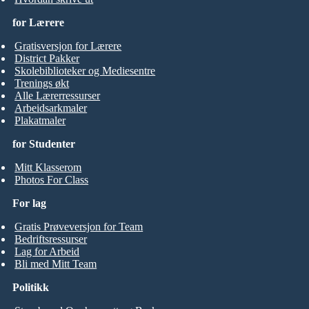
for Lærere
Gratisversjon for Lærere
District Pakker
Skolebiblioteker og Mediesentre
Trenings økt
Alle Lærerressurser
Arbeidsarkmaler
Plakatmaler
for Studenter
Mitt Klasserom
Photos For Class
For lag
Gratis Prøveversjon for Team
Bedriftsressurser
Lag for Arbeid
Bli med Mitt Team
Politikk