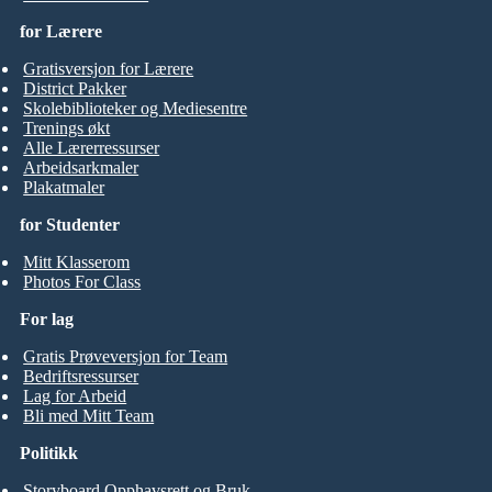
for Lærere
Gratisversjon for Lærere
District Pakker
Skolebiblioteker og Mediesentre
Trenings økt
Alle Lærerressurser
Arbeidsarkmaler
Plakatmaler
for Studenter
Mitt Klasserom
Photos For Class
For lag
Gratis Prøveversjon for Team
Bedriftsressurser
Lag for Arbeid
Bli med Mitt Team
Politikk
Storyboard Opphavsrett og Bruk