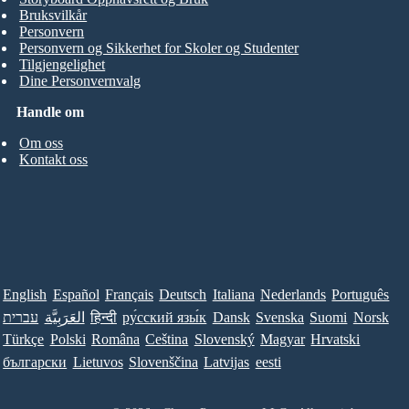
Bruksvilkår
Personvern
Personvern og Sikkerhet for Skoler og Studenter
Tilgjengelighet
Dine Personvernvalg
Handle om
Om oss
Kontakt oss
English
Español
Français
Deutsch
Italiana
Nederlands
Português
עברית
العَرَبِيَّة
हिन्दी
ру́сский язы́к
Dansk
Svenska
Suomi
Norsk
Türkçe
Polski
Româna
Ceština
Slovenský
Magyar
Hrvatski
български
Lietuvos
Slovenščina
Latvijas
eesti