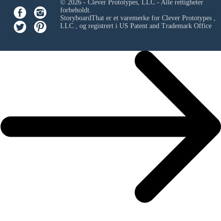
© 2026 - Clever Prototypes, LLC - Alle rettigheter
forbeholdt.
StoryboardThat er et varemerke for
Clever Prototypes ,
LLC
, og registrert i US Patent and Trademark Office