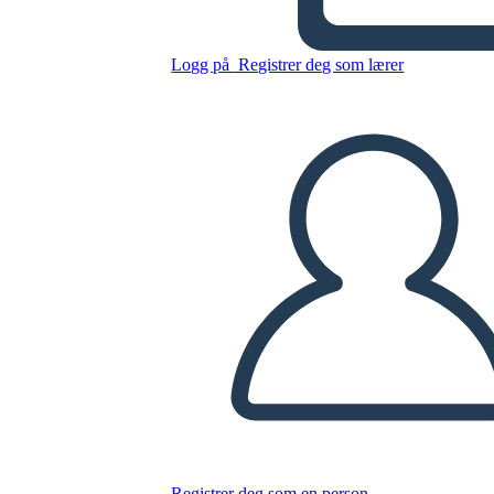
Edward Tulane
Logg på
Registrer deg som lærer
Kopier dette storyboardet
LAGE ET STORYBOARD
SPILLE AV LYSBILDEFREMVISNING
LES FOR MEG
Registrer deg som en person