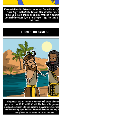
L'area del Medio Oriente che va dal Golfo Persico, lungo i
fiumi Tigri ed Eufrate fino al Mar Mediterraneo e al
fiume Nilo. Ha la forma di una mezzaluna e nonostante i
deserti circostanti, era fertile per l'agricoltura a causa
dei fiumi.
EPICO DI GILGAMESH
Gilgamesh era un re sumero del
governò tra il 2900 e il 2350 a.C
poesia che descrive le sue impre
con il suo compagno Enkidu. Pre
con gli dei e aveva un
VOCABOLARIO DELLA
MESOPOTAMIA
CUNEIF
GIARDINI PENSILI
Gilgamesh era un re sumero della città-stato di Uruk che
EPICO DI GILGAMESH
governò tra il 2900 e il 2350 a.C. The Epic of Gilgamesh è una
poesia che descrive le sue imprese e avventure soprannaturali
con il suo compagno Enkidu. Presumibilmente era imparentato
con gli dei e aveva una forza sovrumana.