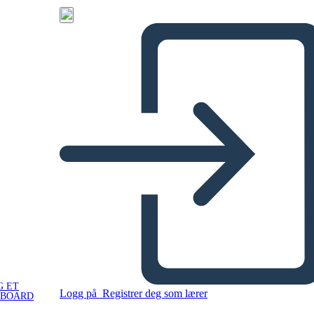
G ET
Logg på
Registrer deg som lærer
YBOARD