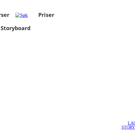
rser
Priser
 Storyboard
LA
STOR