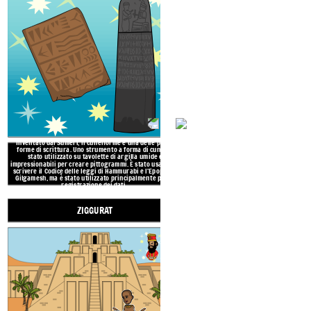
nel 600 aEV per sua moglie, 
splendida vegetazione della s
giardino a terrazze era i
irrigazione del f
L'area del Medio Oriente che va
fiumi Tigri ed Eufrate fino 
fiume Nilo. Ha la forma di un
deserti circostanti, era fertil
dei fiu
Tenute cilindri
erano un tipo di francobollo con
disegni intricati che sarebbero stati
rotolati
sull'argilla umida e impressionabile del
documento ed erano usati come firma ufficiale e
vincolante.
Inventato dai Sumeri, il cuneiforme è una delle prime
forme di scrittura. Uno strumento a forma di cuneo è
VOCABOLAR
stato utilizzato su tavolette di argilla umide e
impressionabili per creare pittogrammi. È stato usato per
MESOPO
scrivere il Codice delle leggi di Hammurabi e l'Epopea di
Gilgamesh, ma è stato utilizzato principalmente per la
registrazione dei dati.
ZIGGURAT
TENUTA C