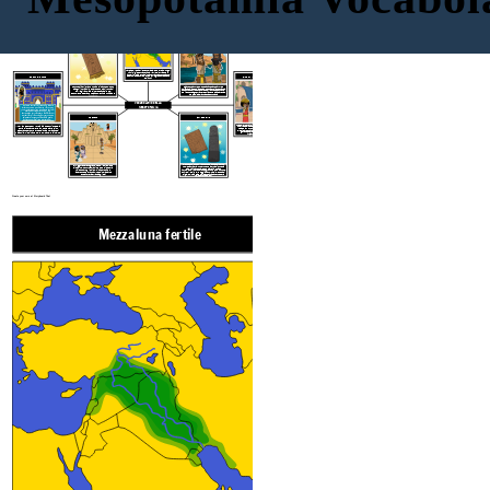
Mezzaluna fertile
TENUTA CILINDRO
EPICO DI GILGAMESH
PORTA DI ISHTAR
GIARDINI PENSILI DI BABILONIA
L'area del Medio Oriente che va dal Golfo Persico, lungo i fiumi Tigri ed Eufrate fino al Mar Mediterraneo e al fiume Nilo. Ha la forma di una mezzaluna e nonostante i deserti circostanti, era fertile per l'agricoltura a causa dei fiumi.
Tenute cilindri
erano un tipo di francobollo con disegni intricati che sarebbero stati
Gilgamesh era un re sumero della città-stato di Uruk che governò tra il 2900 e il 2350 a.C. The Epic of Gilgamesh è una poesia che descrive le sue imprese e avventure soprannaturali con il suo compagno Enkidu. Presumibilmente era imparentato con gli dei e aveva una forza sovrumana.
rotolati sull'argilla umida e impressionabile del documento ed erano usati come firma ufficiale e vincolante.
VOCABOLARIO DELLA
MESOPOTAMIA
ZIGGURAT
CUNEIFORME
“Ho fatto costruire [i cancelli] di pura pietra azzurra. Ho coperto i loro tetti [con] cedri maestosi. Ho appeso porte di cedro adornate di bronzo ... Ho posizionato tori selvaggi e draghi feroci nei portali e li ho così adornati con uno splendore lussuoso affinché la gente potesse guardarli con meraviglia ".
Il re Nabucodonosor II ordinò la costruzione della
Porta di Ishtar nel 575 aEV come parte di un
elaborato percorso processionale nella città di
Babilonia. L'iscrizione del re sul cancello è in alto.
Una delle 7 meraviglie del mondo antico, la leggenda dice che il re babilonese Nabucodonosor II le fece costruire nel 600 aEV per sua moglie, Amytis, a cui mancava la splendida vegetazione della sua nativa Media. L'enorme giardino a terrazze era irrigato dalle pompe di irrigazione del fiume Eufrate.
Gli ziggurat erano grandi templi solitamente
situati nel centro della città dove si credeva
risiedessero gli dei. Solo i sacerdoti e le
sacerdotesse erano ammessi nella parte
superiore riservata agli dei.
Inventato dai Sumeri, il cuneiforme è una delle prime forme di scrittura. Uno strumento a forma di cuneo è stato utilizzato su tavolette di argilla umide e impressionabili per creare pittogrammi. È stato usato per scrivere il Codice delle leggi di Hammurabi e l'Epopea di Gilgamesh, ma è stato utilizzato principalmente per la registrazione dei dati.
Create your own at Storyboard That
Mezzaluna fertile
EPICO DI G