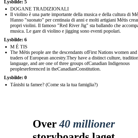
Lysbilde: 5
DOGANE TRADIZIONALI
Il violino è una parte importante della musica e della cultura di Mé
Hanno "suonato" per centinaia di anni e molti artigiani Métis crea
propri violini. Il famoso "Red River Jig" sta ballando che accomp
musica. Le gare di violino e jigging sono eventi popolari.
Lysbilde: 6
M É TIS
The Métis people are the descendants ofFirst Nations women and 
traders of European ancestry.They have a distinct culture, traditio
language, and are one of three groups ofCanadian Indigenous
peoplesreferenced in theCanadianConstitution.
Lysbilde: 0
Tánishi ta famee? (Come sta la tua famiglia?)
Over
40 millioner
storyboards laget