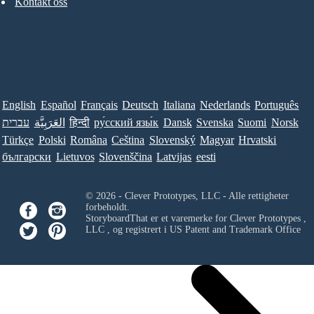
Kontakt oss
English
Español
Français
Deutsch
Italiana
Nederlands
Português
עברית
العَرَبِيَّة
हिन्दी
ру́сский язы́к
Dansk
Svenska
Suomi
Norsk
Türkçe
Polski
Româna
Ceština
Slovenský
Magyar
Hrvatski
български
Lietuvos
Slovenščina
Latvijas
eesti
© 2026 - Clever Prototypes, LLC - Alle rettigheter
forbeholdt.
StoryboardThat er et varemerke for
Clever Prototypes ,
LLC
, og registrert i US Patent and Trademark Office