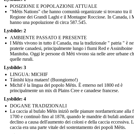
POSIZIONE E POPOLAZIONE ATTUALE
"Métis Nations" che hanno comunità organizzate si trovano tra il
Regione dei Grandi Laghi e il Montagne Rocciose. In Canada, i M
hanno una popolazione di circa 587.545.
Lysbilde: 2
AMBIENTE PASSATO E PRESENTE
I Métis vivono in tutto il Canada, ma la tradizionale " patria " è ne
praterie canadesi, principalmente lungo i fiumi Red e Assiniboine 
Manitoba. Oggi le persone di Méti vivono sia nelle aree urbane ch
quelle rurali.
Lysbilde: 3
LINGUA: MICHIF
Tánishi kiya mataen! (Buongiorno!)
Michif è la lingua del popolo Métis. È emerso nel 1800 ed è
principalmente un mix di Plains Cree e canadese francese.
Lysbilde: 4
DOGANE TRADIZIONALI
La caccia al bufalo Métis iniziò nelle pianure nordamericane alla f
1700 e continuò fino al 1878, quando le mandrie di bufali andaro
declino a causa dell'aumento dei coloni e della caccia eccessiva. 
caccia era una parte vitale del sostentamento dei popoli Métis.