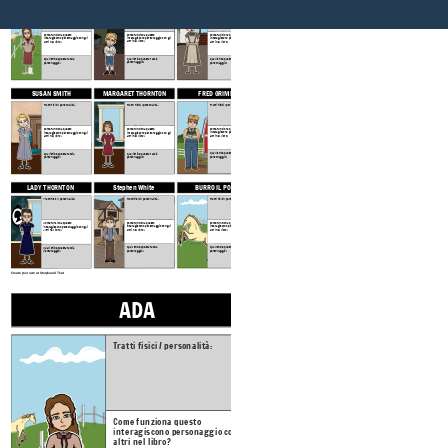
Tratti fisici / personalità:
Tratti fisici / personalità:
Tratti fisici / personalità:
Come funziona questo
Come funziona questo
Come funziona questo
interagiscono personaggio con gli
interagiscono personaggio con gli
interagiscono personaggio con gli
altri nel libro?
altri nel libro?
altri nel libro?
Quali sfide questa faccia
Quali sfide questa faccia
Quali sfide questa faccia
personaggio?
personaggio?
personaggio?
SUSAN SMITH
MARGARET THORNTON
FRED GRIMES
Tratti fisici / personalità:
Tratti fisici / personalità:
Tratti fisici / personalità:
Come funziona questo
Come funziona questo
Come funziona questo
interagiscono personaggio con gli
interagiscono personaggio con gli
interagiscono personaggio con gli
altri nel libro?
altri nel libro?
altri nel libro?
Quali sfide questa faccia
Quali sfide questa faccia
Quali sfide questa faccia
personaggio?
personaggio?
personaggio?
LADY THORNTON
Stephen White
BURRO IL PONY
Tratti fisici / personalità:
Tratti fisici / personalità:
Tratti fisici / personalità:
Come funziona questo
Come funziona questo
Come funziona questo
interagiscono personaggio con gli
interagiscono personaggio con gli
interagiscono personaggio con gli
altri nel libro?
altri nel libro?
altri nel libro?
Quali sfide questa faccia
Quali sfide questa faccia
Quali sfide questa faccia
personaggio?
personaggio?
personaggio?
Create your own at Storyboard That
ADA
JAMIE
Tratti fisici / pers
Tratti fisici / personalità:
Come funziona qu
Come funziona questo
interagiscono per
interagiscono personaggio con gli
altri nel libro?
altri nel libro?