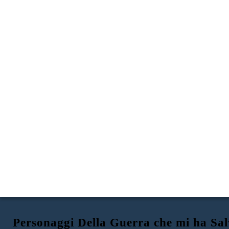
Personaggi Della Guerra che mi ha Sal
ADA
JAMIE
MAM