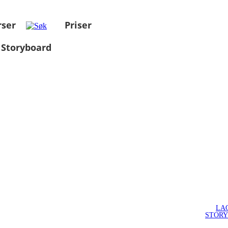
rser
Priser
 Storyboard
LA
STOR