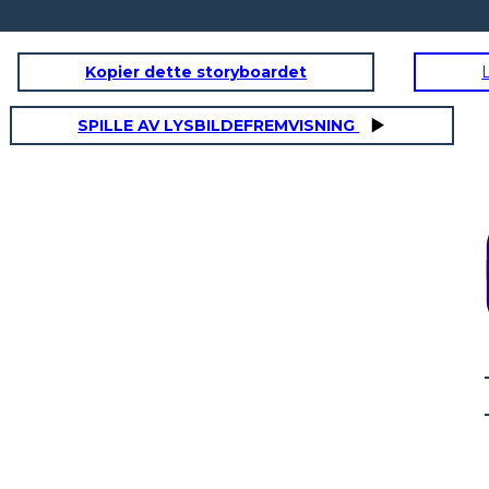
Kopier dette storyboardet
SPILLE AV LYSBILDEFREMVISNING
MAM
onalità:
Tratti fisici / personalità:
esto
Come funziona questo
sonaggio con gli
interagiscono personaggio con gli
altri nel libro?