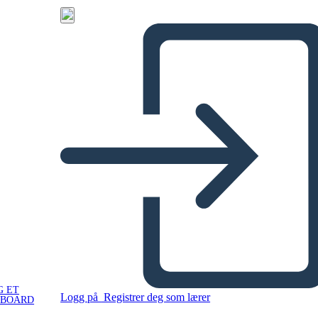
G ET
Logg på
Registrer deg som lærer
YBOARD