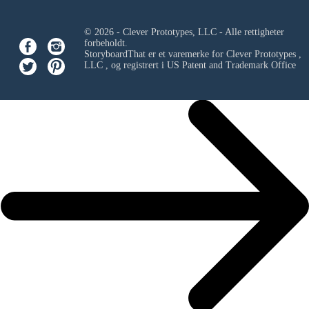
© 2026 - Clever Prototypes, LLC - Alle rettigheter
forbeholdt.
StoryboardThat er et varemerke for
Clever Prototypes ,
LLC
, og registrert i US Patent and Trademark Office