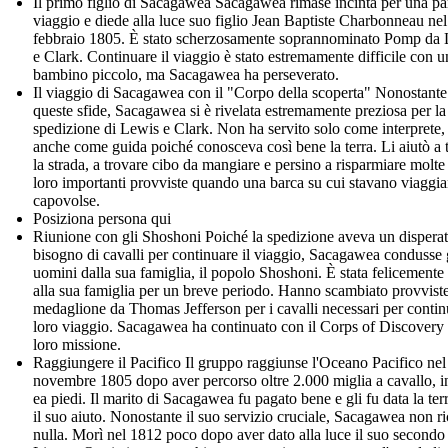
Il primo figlio di Sacagawea Sacagawea rimase incinta per una par
viaggio e diede alla luce suo figlio Jean Baptiste Charbonneau nel
febbraio 1805. È stato scherzosamente soprannominato Pomp da
e Clark. Continuare il viaggio è stato estremamente difficile con u
bambino piccolo, ma Sacagawea ha perseverato.
Il viaggio di Sacagawea con il "Corpo della scoperta" Nonostante
queste sfide, Sacagawea si è rivelata estremamente preziosa per la
spedizione di Lewis e Clark. Non ha servito solo come interprete
anche come guida poiché conosceva così bene la terra. Li aiutò a 
la strada, a trovare cibo da mangiare e persino a risparmiare molte
loro importanti provviste quando una barca su cui stavano viaggia
capovolse.
Posiziona persona qui
Riunione con gli Shoshoni Poiché la spedizione aveva un dispera
bisogno di cavalli per continuare il viaggio, Sacagawea condusse 
uomini dalla sua famiglia, il popolo Shoshoni. È stata felicemente 
alla sua famiglia per un breve periodo. Hanno scambiato provvist
medaglione da Thomas Jefferson per i cavalli necessari per continu
loro viaggio. Sacagawea ha continuato con il Corps of Discovery 
loro missione.
Raggiungere il Pacifico Il gruppo raggiunse l'Oceano Pacifico nel
novembre 1805 dopo aver percorso oltre 2.000 miglia a cavallo, i
ea piedi. Il marito di Sacagawea fu pagato bene e gli fu data la ter
il suo aiuto. Nonostante il suo servizio cruciale, Sacagawea non ri
nulla. Morì nel 1812 poco dopo aver dato alla luce il suo secondo 