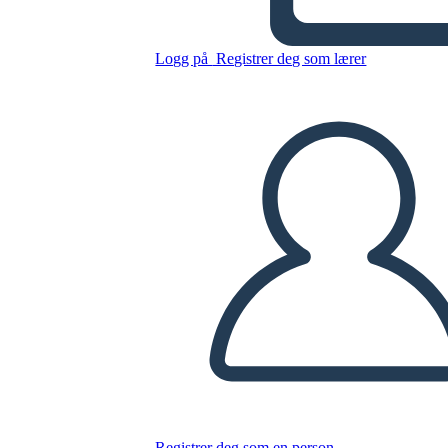
Sacagawea
Logg på
Registrer deg som lærer
Kopier dette storyboardet
LAGE ET STORYBOARD
SPILLE AV LYSBILDEFREMVISNING
LES FOR MEG
Registrer deg som en person