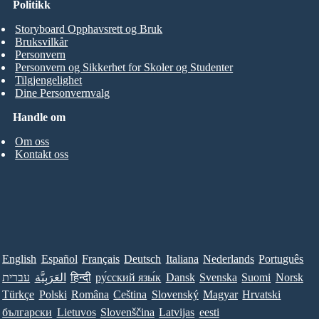
Politikk
Storyboard Opphavsrett og Bruk
Bruksvilkår
Personvern
Personvern og Sikkerhet for Skoler og Studenter
Tilgjengelighet
Dine Personvernvalg
Handle om
Om oss
Kontakt oss
English
Español
Français
Deutsch
Italiana
Nederlands
Português
עברית
العَرَبِيَّة
हिन्दी
ру́сский язы́к
Dansk
Svenska
Suomi
Norsk
Türkçe
Polski
Româna
Ceština
Slovenský
Magyar
Hrvatski
български
Lietuvos
Slovenščina
Latvijas
eesti