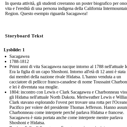
In questa attività, gli studenti creeranno un poster biografico per ono
vita e l'eredità di una persona indigena della California Intermountai
Region. Questo esempio riguarda Sacagawea!
Storyboard Tekst
Lysbilde: 1
Sacagawea
1788-1812
Primi anni di vita Sacagawea nacque intorno al 1788 nell'attuale 
Era la figlia di un capo Shoshoni. Intorno all'età di 12 anni è stata 
dai membri della nazione rivale Hidatsa. L'hanno venduta a un
cacciatore di pellicce franco-canadese di nome Toussaint Charbo
e lei è diventata sua moglie.
1804: incontro con Lewis e Clark Sacagawea e Charbonneau visse
gli Hidatsa nell'attuale North Dakota. Meriweather Lewis e Willi
Clark stavano esplorando l'ovest per trovare una rotta per l'Ocean
Pacifico per volere del presidente Thomas Jefferson. Hanno assun
Charbonneau come interprete perché parlava Hidatsa e francese.
Sacagawea è stata portata anche come interprete mentre parlava
Shoshoni e Hidatsa.