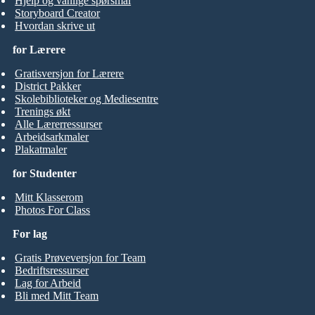
Hjelp og vanlige spørsmål
Storyboard Creator
Hvordan skrive ut
for Lærere
Gratisversjon for Lærere
District Pakker
Skolebiblioteker og Mediesentre
Trenings økt
Alle Lærerressurser
Arbeidsarkmaler
Plakatmaler
for Studenter
Mitt Klasserom
Photos For Class
For lag
Gratis Prøveversjon for Team
Bedriftsressurser
Lag for Arbeid
Bli med Mitt Team