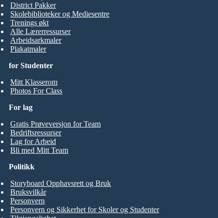
District Pakker
Skolebiblioteker og Mediesentre
Trenings økt
Alle Lærerressurser
Arbeidsarkmaler
Plakatmaler
for Studenter
Mitt Klasserom
Photos For Class
For lag
Gratis Prøveversjon for Team
Bedriftsressurser
Lag for Arbeid
Bli med Mitt Team
Politikk
Storyboard Opphavsrett og Bruk
Bruksvilkår
Personvern
Personvern og Sikkerhet for Skoler og Studenter