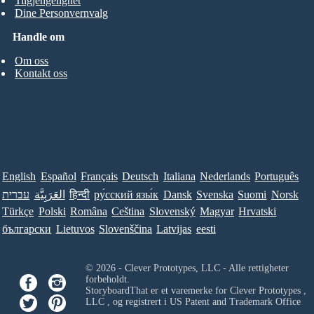
Tilgjengelighet
Dine Personvernvalg
Handle om
Om oss
Kontakt oss
English
Español
Français
Deutsch
Italiana
Nederlands
Português
עברית
العَرَبِيَّة
हिन्दी
ру́сский язы́к
Dansk
Svenska
Suomi
Norsk
Türkçe
Polski
Româna
Ceština
Slovenský
Magyar
Hrvatski
български
Lietuvos
Slovenščina
Latvijas
eesti
© 2026 - Clever Prototypes, LLC - Alle rettigheter
forbeholdt.
StoryboardThat er et varemerke for
Clever Prototypes ,
LLC
, og registrert i US Patent and Trademark Office