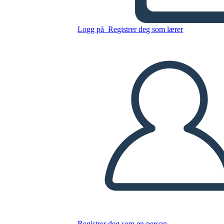
Potere Negoziale in Azione
Logg på
Registrer deg som lærer
Kopier dette storyboardet
LAGE ET STORYBOARD
SPILLE AV LYSBILDEFREMVISNING
LES FOR MEG
Registrer deg som en person