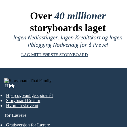
Over
40 millioner
storyboards laget
Ingen Nedlastinger, Ingen Kredittkort og Ingen
Pålogging Nødvendig for å Prøve!
LAG MITT FØRSTE STORYBOARD
Hjelp
Hjelp og vanlige spørsmål
Storyboard Creator
Hvordan skrive ut
for Lærere
Gratisversjon for Lærere