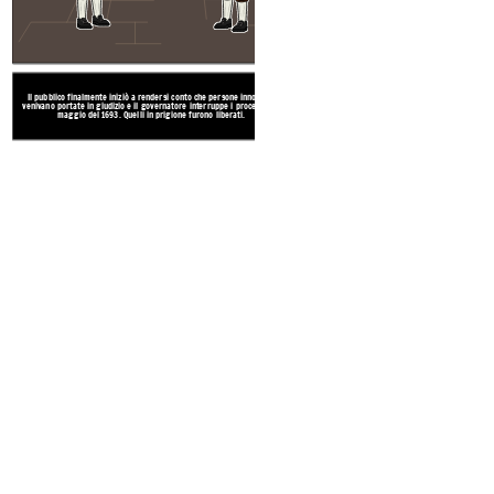
Il pubblico finalmente iniziò a rendersi conto che persone innocenti
venivano portate in giudizio e il governatore interruppe i processi nel
maggio del 1693. Quelli in prigione furono liberati.
Nel gennaio 1692, la giovan
Abigail iniziarono a com
Pronunciavano parole che non
i loro corpi in forme strane. I
dottore e alle ragazze è sta
Create your own at Storyb