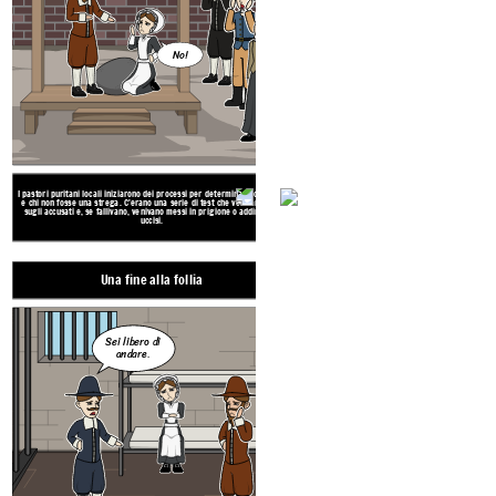
No!
I pastori puritani locali iniziarono dei processi per determinare chi fosse
Il pubblico finalmente iniziò a rendersi conto ch
e chi non fosse una strega. C'erano una serie di test che venivano fatti
venivano portate in giudizio e il governatore inter
sugli accusati e, se fallivano, venivano messi in prigione o addirittura
maggio del 1693. Quelli in prigione furon
uccisi.
Iniziano ad acca
Una fine alla follia
Sei libero di
andare.
Che cosa
succeden