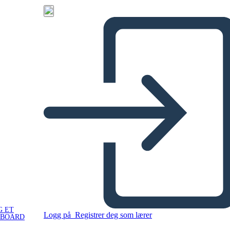
G ET
Logg på
Registrer deg som lærer
YBOARD