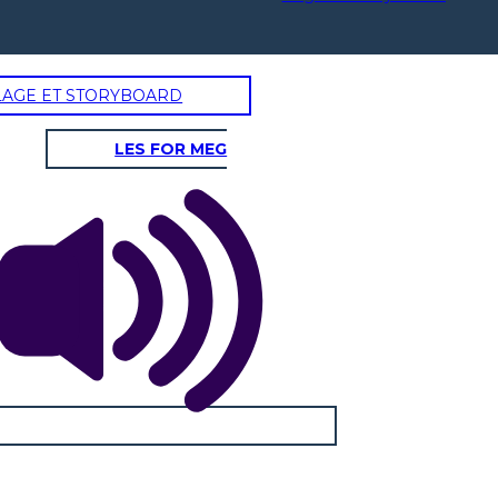
LAGE ET STORYBOARD
LES FOR MEG
Le prove
Una fine alla follia
Sei libero di
ei stato
andare.
iudicato
olpevole!
No!