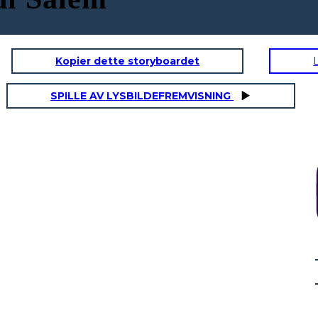
Kopier dette storyboardet
SPILLE AV LYSBILDEFREMVISNING
Cacce e isteria
Sei uno di
loro!
S
Sei una
Colpev
g
strega!
ole!
c