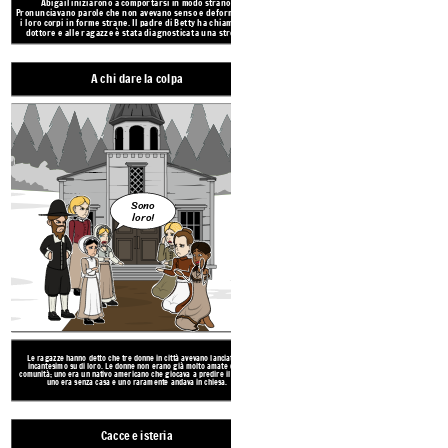
Le ragazze hanno detto che tre donne in città a
Abigail iniziarono a comportarsi in modo strano.
incantesimo su di loro. Le donne non erano già
Pronunciavano parole che non avevano senso e deformavano
comunità; uno era un nativo americano che giocava 
i loro corpi in forme strane. Il padre di Betty ha chiamato il
uno era senza casa e uno raramente andav
dottore e alle ragazze è stata diagnosticata una strega!
Create your own at Storyboard That
A chi dare la colpa
Cacce e isteria
Sei uno di
loro!
Sei una
strega!
Sono
loro!
Le ragazze hanno detto che tre donne in città avevano lanciato un
Presto Salem e i villaggi intorno a Salem furon
incantesimo su di loro. Le donne non erano già molto amate dalla
completo. La gente dava la colpa a qualsiasi c
comunità; uno era un nativo americano che giocava a predire il futuro,
stregoneria e centinaia di persone venivano accusa
uno era senza casa e uno raramente andava in chiesa.
Cacce e isteria
Le prove