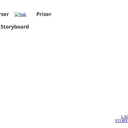
rser
Priser
 Storyboard
LA
STOR