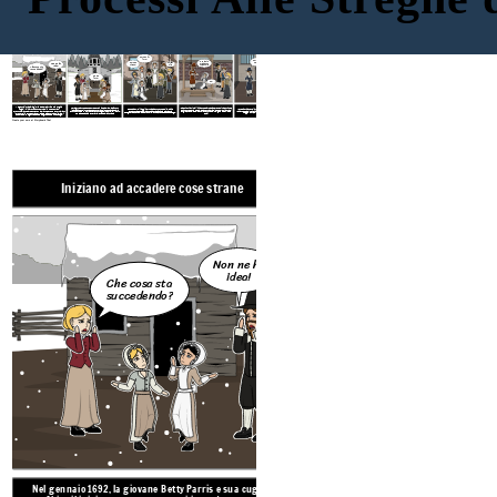
Iniziano ad accadere cose strane
A chi dare la colpa
Cacce e isteria
Le prove
Una fine alla follia
Sei uno di loro!
Non ne ho
Sei libero di andare.
Sei una strega!
Colpevole!
Sei stato giudicato colpevole!
idea!
Che cosa sta
succedendo?
Sono
loro!
No!
Presto Salem e i villaggi intorno a Salem furono presi dal panico completo. La gente dava la colpa a qualsiasi cosa strana sulla stregoneria e centinaia di persone venivano accusate di essere streghe.
Il pubblico finalmente iniziò a rendersi conto che persone innocenti venivano portate in giudizio e il governatore interruppe i processi nel maggio del 1693. Quelli in prigione furono liberati.
Le ragazze hanno detto che tre donne in città avevano lanciato un incantesimo su di loro. Le donne non erano già molto amate dalla comunità; uno era un nativo americano che giocava a predire il futuro, uno era senza casa e uno raramente andava in chiesa.
I pastori puritani locali iniziarono dei processi per determinare chi fosse e chi non fosse una strega. C'erano una serie di test che venivano fatti sugli accusati e, se fallivano, venivano messi in prigione o addirittura uccisi.
Nel gennaio 1692, la giovane Betty Parris e sua cugina Abigail iniziarono a comportarsi in modo strano. Pronunciavano parole che non avevano senso e deformavano i loro corpi in forme strane. Il padre di Betty ha chiamato il dottore e alle ragazze è stata diagnosticata una strega!
Create your own at Storyboard That
Iniziano ad accadere cose strane
A chi dare la colpa
Non ne ho
idea!
Che cosa sta
succedendo?
Sono
loro!
Nel gennaio 1692, la giovane Betty Parris e sua cugina