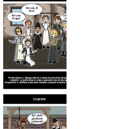
Sei uno di
loro!
Sei stato
Sei una
Colpev
giudicato
strega!
ole!
colpevole!
No!
I pastori puritani locali iniziarono dei processi per
Presto Salem e i villaggi intorno a Salem furono presi dal panico
e chi non fosse una strega. C'erano una serie di te
completo. La gente dava la colpa a qualsiasi cosa strana sulla
sugli accusati e, se fallivano, venivano messi in p
stregoneria e centinaia di persone venivano accusate di essere streghe.
uccisi.
Le prove
Una fine alla follia
Sei libero di
Sei stato
andare.
giudicato
colpevole!