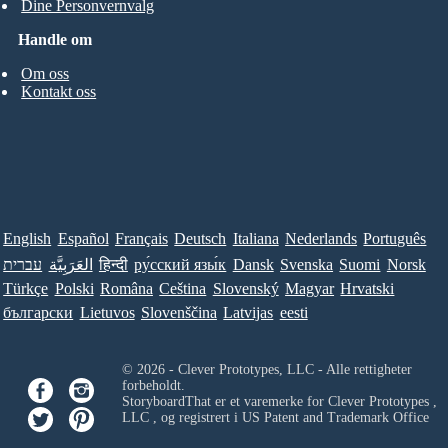
Dine Personvernvalg
Handle om
Om oss
Kontakt oss
English
Español
Français
Deutsch
Italiana
Nederlands
Português
עברית
العَرَبِيَّة
हिन्दी
ру́сский язы́к
Dansk
Svenska
Suomi
Norsk
Türkçe
Polski
Româna
Ceština
Slovenský
Magyar
Hrvatski
български
Lietuvos
Slovenščina
Latvijas
eesti
© 2026 - Clever Prototypes, LLC - Alle rettigheter
forbeholdt.
StoryboardThat er et varemerke for
Clever Prototypes ,
LLC
, og registrert i US Patent and Trademark Office