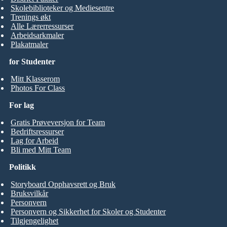
Skolebiblioteker og Mediesentre
Trenings økt
Alle Lærerressurser
Arbeidsarkmaler
Plakatmaler
for Studenter
Mitt Klasserom
Photos For Class
For lag
Gratis Prøveversjon for Team
Bedriftsressurser
Lag for Arbeid
Bli med Mitt Team
Politikk
Storyboard Opphavsrett og Bruk
Bruksvilkår
Personvern
Personvern og Sikkerhet for Skoler og Studenter
Tilgjengelighet