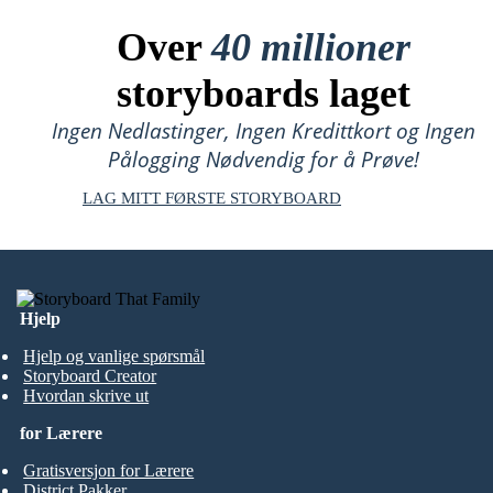
Over
40 millioner
storyboards laget
Ingen Nedlastinger, Ingen Kredittkort og Ingen
Pålogging Nødvendig for å Prøve!
LAG MITT FØRSTE STORYBOARD
Hjelp
Hjelp og vanlige spørsmål
Storyboard Creator
Hvordan skrive ut
for Lærere
Gratisversjon for Lærere
District Pakker