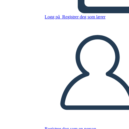
Della Ragazza Marrone
Logg på
Registrer deg som lærer
Kopier dette storyboardet
LAGE ET STORYBOARD
SPILLE AV LYSBILDEFREMVISNING
LES FOR MEG
Registrer deg som en person