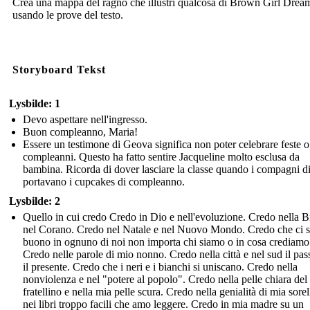
Crea una mappa del ragno che illustri qualcosa di Brown Girl Drea
usando le prove del testo.
Storyboard Tekst
Lysbilde: 1
Devo aspettare nell'ingresso.
Buon compleanno, Maria!
Essere un testimone di Geova significa non poter celebrare feste o
compleanni. Questo ha fatto sentire Jacqueline molto esclusa da
bambina. Ricorda di dover lasciare la classe quando i compagni di
portavano i cupcakes di compleanno.
Lysbilde: 2
Quello in cui credo Credo in Dio e nell'evoluzione. Credo nella B
nel Corano. Credo nel Natale e nel Nuovo Mondo. Credo che ci s
buono in ognuno di noi non importa chi siamo o in cosa crediamo
Credo nelle parole di mio nonno. Credo nella città e nel sud il pas
il presente. Credo che i neri e i bianchi si uniscano. Credo nella
nonviolenza e nel "potere al popolo". Credo nella pelle chiara del
fratellino e nella mia pelle scura. Credo nella genialità di mia sorel
nei libri troppo facili che amo leggere. Credo in mia madre su un