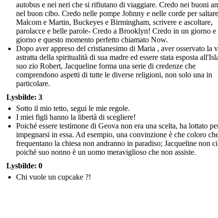
autobus e nei neri che si rifiutano di viaggiare. Credo nei buoni am
nel buon cibo. Credo nelle pompe Johnny e nelle corde per saltare
Malcom e Martin, Buckeyes e Birmingham, scrivere e ascoltare,
parolacce e belle parole- Credo a Brooklyn! Credo in un giorno e
giorno e questo momento perfetto chiamato Now.
Dopo aver appreso del cristianesimo di Maria , aver osservato la v
astratta della spiritualità di sua madre ed essere stata esposta all'Is
suo zio Robert, Jacqueline forma una serie di credenze che
comprendono aspetti di tutte le diverse religioni, non solo una in
particolare.
Lysbilde: 3
Sotto il mio tetto, segui le mie regole.
I miei figli hanno la libertà di scegliere!
Poiché essere testimone di Geova non era una scelta, ha lottato pe
impegnarsi in essa. Ad esempio, una convinzione è che coloro ch
frequentano la chiesa non andranno in paradiso; Jacqueline non ci
poiché suo nonno è un uomo meraviglioso che non assiste.
Lysbilde: 0
Chi vuole un cupcake ?!