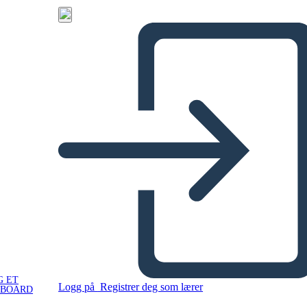
G ET
Logg på
Registrer deg som lærer
YBOARD