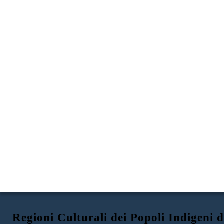
Regioni Culturali dei Popoli Indigeni 
REGIONI CULTURALI NATIVE AMERICANE
COSTA NORD-OVEST
INTERMOUNTAIN DELLA CALIFORNIA
SUD-OVEST