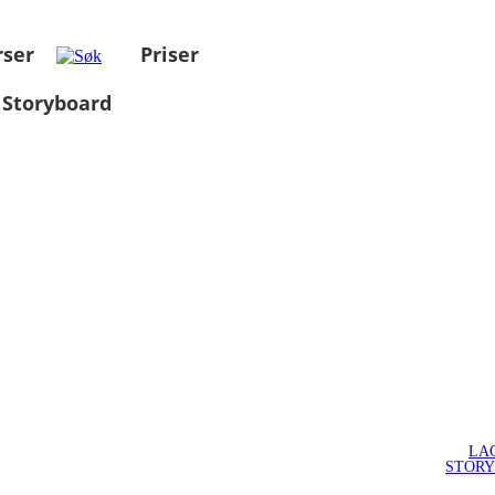
rser
Priser
 Storyboard
LA
STOR