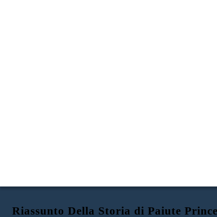
Riassunto Della Storia di Paiute Princ
PRINCIPESSA PAIUTE:
PRIMI VITA IN NEVADA
ISTRUZIONE IN CALIFORNIA
RAZZISMO CON CONSEGUENZE MORTALI
STORIA DI SARAH WINNEMUCCA