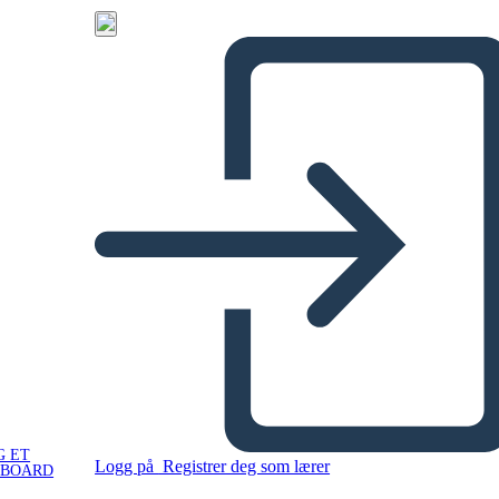
G ET
Logg på
Registrer deg som lærer
YBOARD