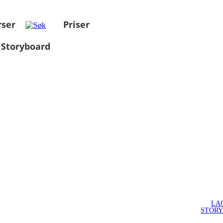
rser
Priser
 Storyboard
LA
STOR