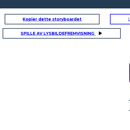
Kopier dette storyboardet
SPILLE AV LYSBILDEFREMVISNING
VADA
ISTRUZIONE IN CALIFORNIA
RAZZISMO CON
"Credo a quelle d
Washoe. Dicono c
loro uomini siano 
innocenti!"