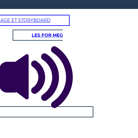
LAGE ET STORYBOARD
LES FOR MEG
 CONSEGUENZE MORTALI
onne
he i
tutti