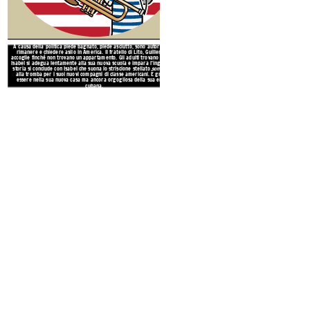
A causa della politica piede bagnato, piede asciutto, sono autorizzati a
rimanere e chiedere asilo in America. Il fratello di Lito, Guillermo, li
accoglie finché non trovano un appartamento. Gli adulti trovano lavoro e
Isabel si adegua lentamente alla sua nuova scuola e impara l'inglese. La
storia si conclude con Isabel che suona lo striscione stellato
son cubano
alla tromba per i suoi nuovi compagni di classe americani. È grata di
essere nella sua nuova casa ma ancora orgogliosa della sua eredità
cubana.
Poiché sono stati portati fuori rot
rimanere senza carburante. A turno 
peso. Tutti si chiedono quanto tempo
continua a ripetere tristemente mañ
non è stata in grado di metter
Improvvisamente gli squali circonda
migliore amico d
Create your own at Storyb