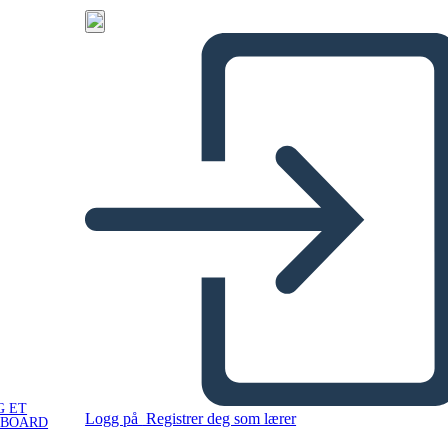
G ET
Logg på
Registrer deg som lærer
YBOARD