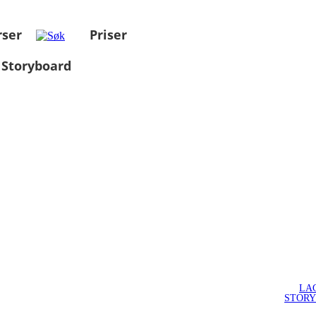
rser
Priser
 Storyboard
LA
STOR