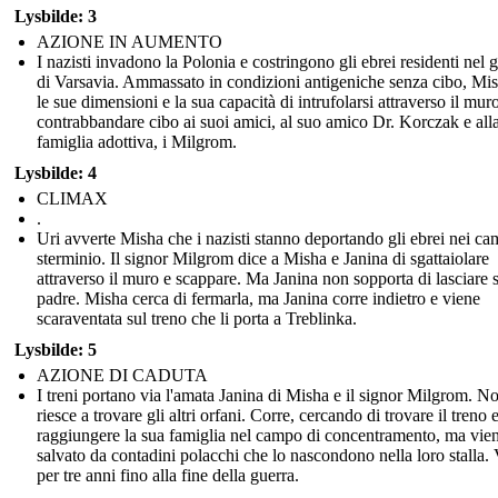
Lysbilde: 3
AZIONE IN AUMENTO
I nazisti invadono la Polonia e costringono gli ebrei residenti nel 
di Varsavia. Ammassato in condizioni antigeniche senza cibo, Mi
le sue dimensioni e la sua capacità di intrufolarsi attraverso il mur
contrabbandare cibo ai suoi amici, al suo amico Dr. Korczak e all
famiglia adottiva, i Milgrom.
Lysbilde: 4
CLIMAX
.
Uri avverte Misha che i nazisti stanno deportando gli ebrei nei ca
sterminio. Il signor Milgrom dice a Misha e Janina di sgattaiolare
attraverso il muro e scappare. Ma Janina non sopporta di lasciare 
padre. Misha cerca di fermarla, ma Janina corre indietro e viene
scaraventata sul treno che li porta a Treblinka.
Lysbilde: 5
AZIONE DI CADUTA
I treni portano via l'amata Janina di Misha e il signor Milgrom. N
riesce a trovare gli altri orfani. Corre, cercando di trovare il treno 
raggiungere la sua famiglia nel campo di concentramento, ma vie
salvato da contadini polacchi che lo nascondono nella loro stalla. 
per tre anni fino alla fine della guerra.