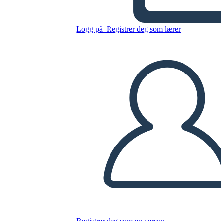
Milkweed
Logg på
Registrer deg som lærer
Kopier dette storyboardet
LAGE ET STORYBOARD
SPILLE AV LYSBILDEFREMVISNING
LES FOR MEG
Registrer deg som en person