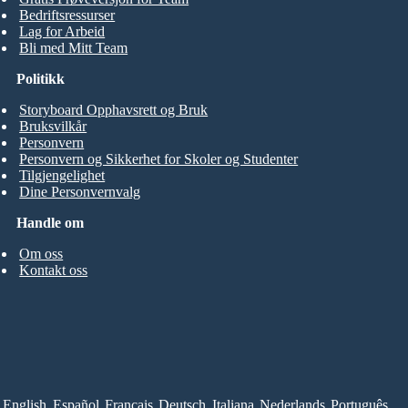
Bedriftsressurser
Lag for Arbeid
Bli med Mitt Team
Politikk
Storyboard Opphavsrett og Bruk
Bruksvilkår
Personvern
Personvern og Sikkerhet for Skoler og Studenter
Tilgjengelighet
Dine Personvernvalg
Handle om
Om oss
Kontakt oss
English
Español
Français
Deutsch
Italiana
Nederlands
Português