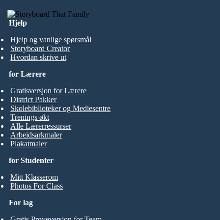
Hjelp
Hjelp og vanlige spørsmål
Storyboard Creator
Hvordan skrive ut
for Lærere
Gratisversjon for Lærere
District Pakker
Skolebiblioteker og Mediesentre
Trenings økt
Alle Lærerressurser
Arbeidsarkmaler
Plakatmaler
for Studenter
Mitt Klasserom
Photos For Class
For lag
Gratis Prøveversjon for Team