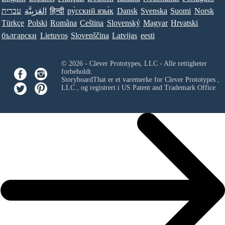
עברית
العَرَبِيَّة
हिन्दी
ру́сский язы́к
Dansk
Svenska
Suomi
Norsk
Türkçe
Polski
Româna
Ceština
Slovenský
Magyar
Hrvatski
български
Lietuvos
Slovenščina
Latvijas
eesti
© 2026 - Clever Prototypes, LLC - Alle rettigheter
forbeholdt.
StoryboardThat er et varemerke for
Clever Prototypes ,
LLC
, og registrert i US Patent and Trademark Office