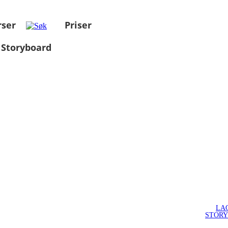
rser
Priser
 Storyboard
LA
STOR