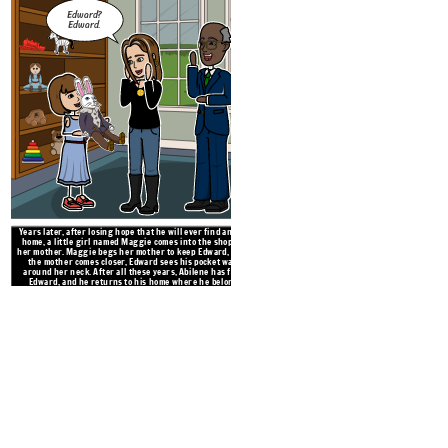
Edward?
Edward.
Abilene è il proprietario o
moltissimo e lo tratta come un 
vestiti e fa tutto con lui. Me
con la famiglia, Edward vien
mare. Edward alza lo sguardo
piange in lontananza, aggra
taschino
Years later, after losing hope that he will ever find another
home, a little girl named Maggie comes into the shop with
her mother. Maggie begs her mother to keep Edward, and as
the mother comes closer, Edward sees his pocket watch
around her neck. After all these years, Abilene has found
Edward, and he returns to his home where he belongs.
I name him
Jangles.