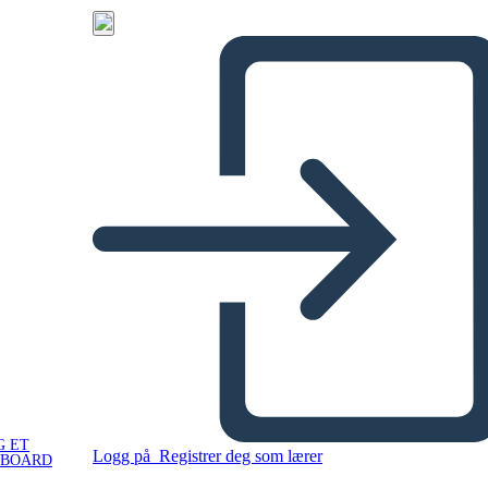
G ET
Logg på
Registrer deg som lærer
YBOARD