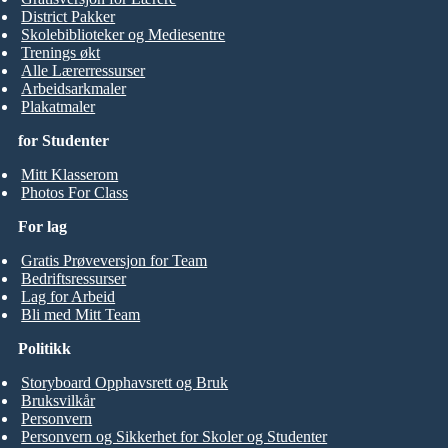
District Pakker
Skolebiblioteker og Mediesentre
Trenings økt
Alle Lærerressurser
Arbeidsarkmaler
Plakatmaler
for Studenter
Mitt Klasserom
Photos For Class
For lag
Gratis Prøveversjon for Team
Bedriftsressurser
Lag for Arbeid
Bli med Mitt Team
Politikk
Storyboard Opphavsrett og Bruk
Bruksvilkår
Personvern
Personvern og Sikkerhet for Skoler og Studenter