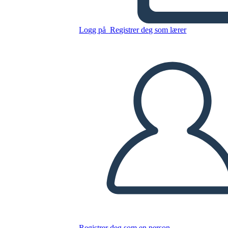
Afroamericani
Logg på
Registrer deg som lærer
Kopier dette storyboardet
LAGE ET STORYBOARD
SPILLE AV LYSBILDEFREMVISNING
LES FOR MEG
Registrer deg som en person