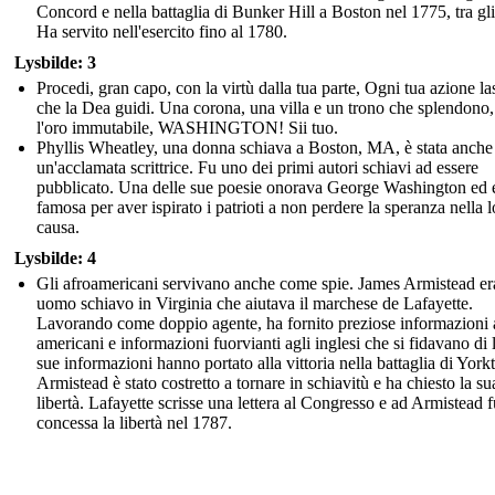
Concord e nella battaglia di Bunker Hill a Boston nel 1775, tra gli 
Ha servito nell'esercito fino al 1780.
Lysbilde: 3
Procedi, gran capo, con la virtù dalla tua parte, Ogni tua azione la
che la Dea guidi. Una corona, una villa e un trono che splendono
l'oro immutabile, WASHINGTON! Sii tuo.
Phyllis Wheatley, una donna schiava a Boston, MA, è stata anche
un'acclamata scrittrice. Fu uno dei primi autori schiavi ad essere
pubblicato. Una delle sue poesie onorava George Washington ed 
famosa per aver ispirato i patrioti a non perdere la speranza nella l
causa.
Lysbilde: 4
Gli afroamericani servivano anche come spie. James Armistead er
uomo schiavo in Virginia che aiutava il marchese de Lafayette.
Lavorando come doppio agente, ha fornito preziose informazioni 
americani e informazioni fuorvianti agli inglesi che si fidavano di 
sue informazioni hanno portato alla vittoria nella battaglia di Yor
Armistead è stato costretto a tornare in schiavitù e ha chiesto la su
libertà. Lafayette scrisse una lettera al Congresso e ad Armistead f
concessa la libertà nel 1787.