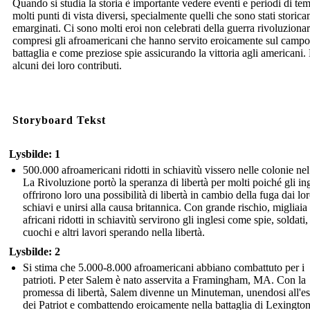
Quando si studia la storia è importante vedere eventi e periodi di te
molti punti di vista diversi, specialmente quelli che sono stati storic
emarginati. Ci sono molti eroi non celebrati della guerra rivoluzionar
compresi gli afroamericani che hanno servito eroicamente sul campo
battaglia e come preziose spie assicurando la vittoria agli americani.
alcuni dei loro contributi.
Storyboard Tekst
Lysbilde: 1
500.000 afroamericani ridotti in schiavitù vissero nelle colonie ne
La Rivoluzione portò la speranza di libertà per molti poiché gli ing
offrirono loro una possibilità di libertà in cambio della fuga dai lo
schiavi e unirsi alla causa britannica. Con grande rischio, migliaia 
africani ridotti in schiavitù servirono gli inglesi come spie, soldati,
cuochi e altri lavori sperando nella libertà.
Lysbilde: 2
Si stima che 5.000-8.000 afroamericani abbiano combattuto per i
patrioti. P eter Salem è nato asservita a Framingham, MA. Con la
promessa di libertà, Salem divenne un Minuteman, unendosi all'es
dei Patriot e combattendo eroicamente nella battaglia di Lexington