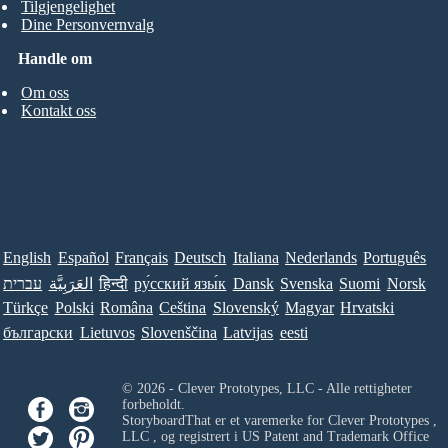
Tilgjengelighet
Dine Personvernvalg
Handle om
Om oss
Kontakt oss
English
Español
Français
Deutsch
Italiana
Nederlands
Português
עברית
العَرَبِيَّة
हिन्दी
ру́сский язы́к
Dansk
Svenska
Suomi
Norsk
Türkçe
Polski
Româna
Ceština
Slovenský
Magyar
Hrvatski
български
Lietuvos
Slovenščina
Latvijas
eesti
© 2026 - Clever Prototypes, LLC - Alle rettigheter
forbeholdt.
StoryboardThat er et varemerke for
Clever Prototypes ,
LLC
, og registrert i US Patent and Trademark Office