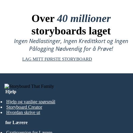
Over
40 millioner
storyboards laget
Ingen Nedlastinger, Ingen Kredittkort og Ingen
Pålogging Nødvendig for å Prøve!
LAG MITT FØRSTE STORYBOARD
Hjelp
Hjelp og vanlige spørsmål
Storyboard Creator
Hvordan skrive ut
for Lærere
Gratisversjon for Lærere