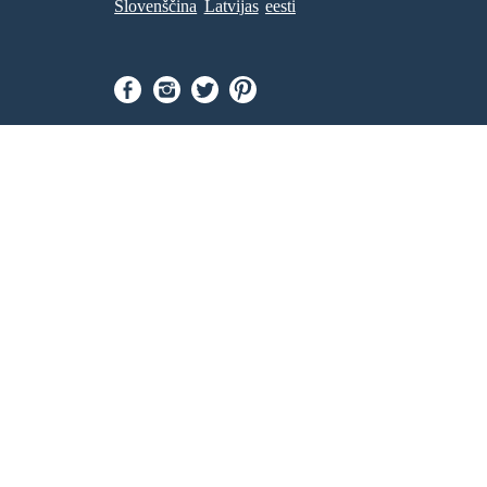
Slovenščina
Latvijas
eesti