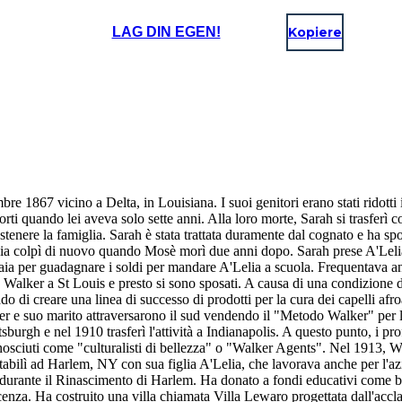
LAG DIN EGEN!
Kopiere
re 1867 vicino a Delta, in Louisiana. I suoi genitori erano stati ridotti 
orti quando lei aveva solo sette anni. Alla loro morte, Sarah si trasferì 
ostenere la famiglia. Sarah è stata trattata duramente dal cognato e ha s
ia colpì di nuovo quando Mosè morì due anni dopo. Sarah prese A'Lelia e
ia per guadagnare i soldi per mandare A'Lelia a scuola. Frequentava an
J. Walker a St Louis e presto si sono sposati. A causa di una condizione d
rado di creare una linea di successo di prodotti per la cura dei capelli a
r e suo marito attraversarono il sud vendendo il "Metodo Walker" per la 
tsburgh e nel 1910 trasferì l'attività a Indianapolis. A questo punto, i p
osciuti come "culturalisti di bellezza" o "Walker Agents". Nel 1913, Wa
stabilì ad Harlem, NY con sua figlia A'Lelia, che lavorava anche per l'a
urante il Rinascimento di Harlem. Ha donato a fondi educativi come bo
nza. Ha costruito una villa chiamata Villa Lewaro progettata dall'accl