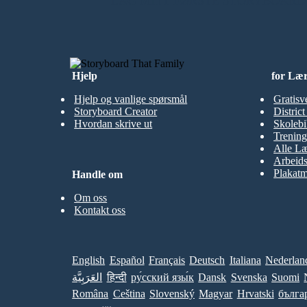
LAG MITT FØRSTE STORYBOARD
Hjelp
for Læ
Hjelp og vanlige spørsmål
Gratisv
Storyboard Creator
Distric
Hvordan skrive ut
Skolebi
Trening
Alle Læ
Arbeid
Plakatm
Handle om
Om oss
Kontakt oss
English
Español
Français
Deutsch
Italiana
Nederlan
العَرَبِيَّة
हिन्दी
ру́сский язы́к
Dansk
Svenska
Suomi
Româna
Ceština
Slovenský
Magyar
Hrvatski
бълга