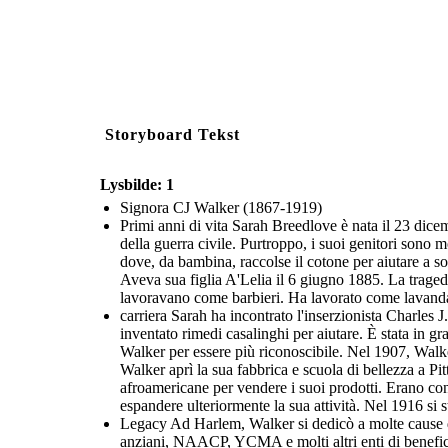
Storyboard Tekst
Lysbilde: 1
Signora CJ Walker (1867-1919)
Primi anni di vita Sarah Breedlove è nata il 23 dicemb
della guerra civile. Purtroppo, i suoi genitori sono m
dove, da bambina, raccolse il cotone per aiutare a s
Aveva sua figlia A'Lelia il 6 giugno 1885. La traged
lavoravano come barbieri. Ha lavorato come lavanda
carriera Sarah ha incontrato l'inserzionista Charles 
inventato rimedi casalinghi per aiutare. È stata in g
Walker per essere più riconoscibile. Nel 1907, Walke
Walker aprì la sua fabbrica e scuola di bellezza a Pit
afroamericane per vendere i suoi prodotti. Erano con
espandere ulteriormente la sua attività. Nel 1916 si 
Legacy Ad Harlem, Walker si dedicò a molte cause d
anziani, NAACP, YCMA e molti altri enti di benefice