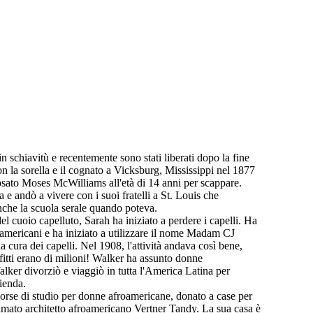
in schiavitù e recentemente sono stati liberati dopo la fine
con la sorella e il cognato a Vicksburg, Mississippi nel 1877
posato Moses McWilliams all'età di 14 anni per scappare.
 andò a vivere con i suoi fratelli a St. Louis che
che la scuola serale quando poteva.
el cuoio capelluto, Sarah ha iniziato a perdere i capelli. Ha
froamericani e ha iniziato a utilizzare il nome Madam CJ
cura dei capelli. Nel 1908, l'attività andava così bene,
rofitti erano di milioni! Walker ha assunto donne
lker divorziò e viaggiò in tutta l'America Latina per
zienda.
rse di studio per donne afroamericane, donato a case per
amato architetto afroamericano Vertner Tandy. La sua casa è