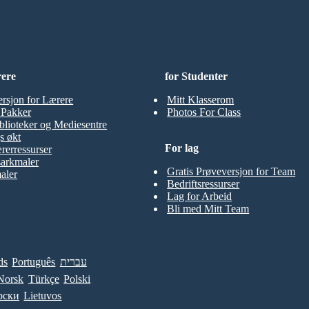
rere
for Studenter
ersjon for Lærere
Mitt Klasserom
t Pakker
Photos For Class
blioteker og Mediesentre
s økt
For lag
rerressurser
sarkmaler
Gratis Prøveversjon for Team
aler
Bedriftsressurser
Lag for Arbeid
Bli med Mitt Team
ds
Português
עברית
Norsk
Türkçe
Polski
рски
Lietuvos