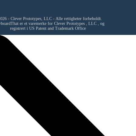
026 - Clever Prototypes, LLC - Alle rettigheter forbeholdt.
yboardThat er et varemerke for
Clever Prototypes , LLC
, og
registrert i US Patent and Trademark Office