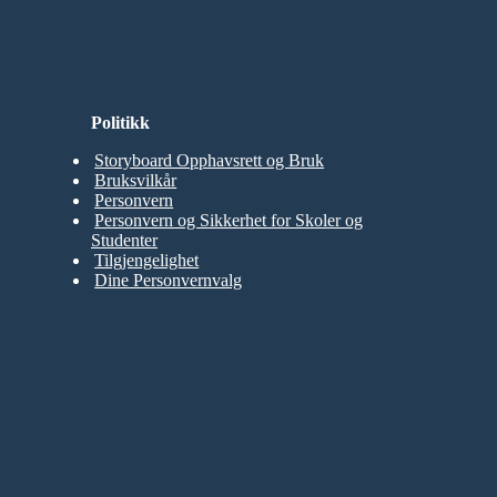
Politikk
Storyboard Opphavsrett og Bruk
Bruksvilkår
Personvern
Personvern og Sikkerhet for Skoler og
Studenter
Tilgjengelighet
Dine Personvernvalg