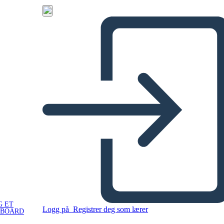
G ET
Logg på
Registrer deg som lærer
YBOARD