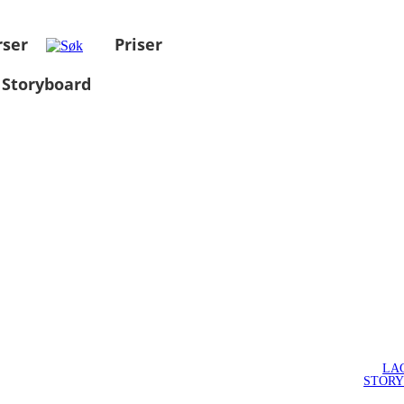
rser
Priser
 Storyboard
LA
STOR