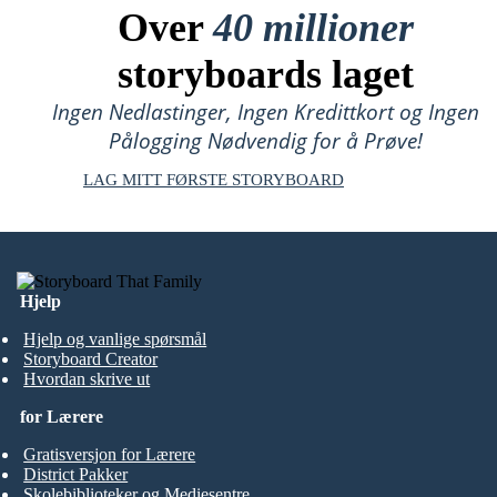
Over
40 millioner
storyboards laget
Ingen Nedlastinger, Ingen Kredittkort og Ingen
Pålogging Nødvendig for å Prøve!
LAG MITT FØRSTE STORYBOARD
Hjelp
Hjelp og vanlige spørsmål
Storyboard Creator
Hvordan skrive ut
for Lærere
Gratisversjon for Lærere
District Pakker
Skolebiblioteker og Mediesentre