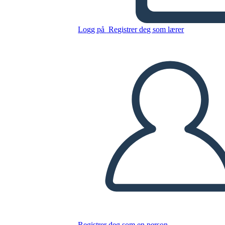
Sweet Clara and the Freedom
Quilt Summary
Logg på
Registrer deg som lærer
Kopier dette storyboardet
LAGE ET STORYBOARD
SPILLE AV LYSBILDEFREMVISNING
LES FOR MEG
Registrer deg som en person