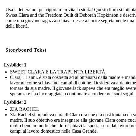
Usa la letteratura per riportare in vita la storia! Questo libro si intitol
Sweet Clara and the Freedom Quilt di Deborah Hopkinson e descri
come una giovane ragazza schiava riesce a cucire segretamente un
della libertà.
Storyboard Tekst
Lysbilde: 1
SWEET CLARA E LA TRAPUNTA LIBERTÀ
Clara, 11 anni, è stata costretta ad allontanarsi dalla madre e mand
lavorare come schiava nei campi di cotone. Desiderava ardenteme
tornare da sua madre. Il giovane Jack sapeva che era meglio avere
speranza e l'ha incoraggiata a continuare a credere nei suoi sogni.
Lysbilde: 2
ZIA RACHEL
Zia Rachel si prendeva cura di Clara ora che era così lontana da s
madre. Il suo obiettivo era insegnare alla giovane Clara come cuci
molto bene in modo che i loro schiavi la spostassero dal lavoro ne
campi al lavoro domestico nella Casa Grande.