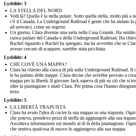
Lysbilde: 3
LA STELLA DEL NORD
Vedi là? Quella è la stella polare. Sotto quella stella, molto più a n
c'è il Canada. La Underground Railroad è gente che ha aiutato la 
ad arrivarci, come un segreto
Un giorno, Clara divenne una sarta nella Casa Grande. Ha sentito
cuoca parlare del Canada e della Underground Railroad. Ha chies
Rachel riguardo e Rachel ha spiegato, ma ha avvertito che se Clar
avesse cercato di scappare, sarebbe stata picchiata.
Lysbilde: 4
CHE COS'È UNA MAPPA?
Clara ha chiesto alla cuoca di più sulla Underground Railroad. Il
le ha parlato delle mappe. Clara decise che avrebbe provato a cre
mappa per la libertà. Il giovane Jack sapeva di più su ciò che si t
oltre la piantagione e aiutò Clara. Per prima cosa l'hanno disegnat
terra.
Lysbilde: 5
LA LIBERTÀ TRAPUNTA
Clara ha avuto l'idea di cucire la sua mappa su una trapunta. Ogni
che poteva, prendeva pezzi di stoffa da aggiungere alla sua trapun
Ascoltava informazioni sul mondo al di là della piantagione. Ogni
che sentiva qualcosa di nuovo lo aggiungeva alla sua mappa.