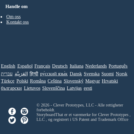
Handle om
Om oss
Kontakt oss
English
Español
Français
Deutsch
Italiana
Nederlands
Português
עברית
العَرَبِيَّة
हिन्दी
ру́сский язы́к
Dansk
Svenska
Suomi
Norsk
Türkçe
Polski
Româna
Ceština
Slovenský
Magyar
Hrvatski
български
Lietuvos
Slovenščina
Latvijas
eesti
© 2026 - Clever Prototypes, LLC - Alle rettigheter
forbeholdt.
StoryboardThat er et varemerke for
Clever Prototypes ,
LLC
, og registrert i US Patent and Trademark Office