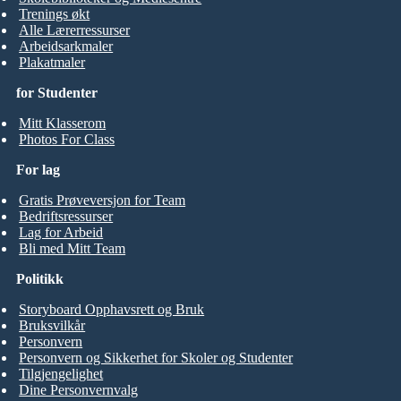
Trenings økt
Alle Lærerressurser
Arbeidsarkmaler
Plakatmaler
for Studenter
Mitt Klasserom
Photos For Class
For lag
Gratis Prøveversjon for Team
Bedriftsressurser
Lag for Arbeid
Bli med Mitt Team
Politikk
Storyboard Opphavsrett og Bruk
Bruksvilkår
Personvern
Personvern og Sikkerhet for Skoler og Studenter
Tilgjengelighet
Dine Personvernvalg