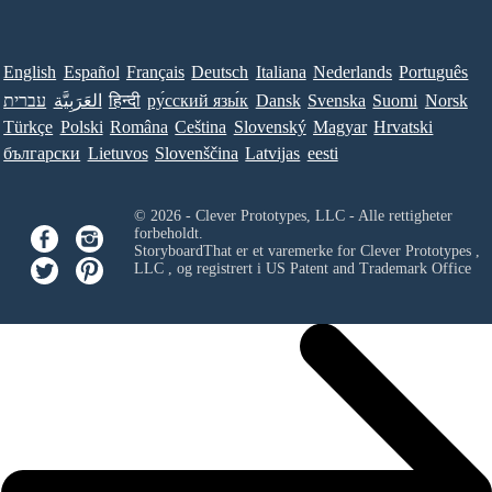
English
Español
Français
Deutsch
Italiana
Nederlands
Português
עברית
العَرَبِيَّة
हिन्दी
ру́сский язы́к
Dansk
Svenska
Suomi
Norsk
Türkçe
Polski
Româna
Ceština
Slovenský
Magyar
Hrvatski
български
Lietuvos
Slovenščina
Latvijas
eesti
© 2026 - Clever Prototypes, LLC - Alle rettigheter
forbeholdt.
StoryboardThat er et varemerke for
Clever Prototypes ,
LLC
, og registrert i US Patent and Trademark Office