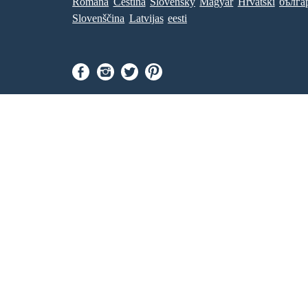
Româna
Ceština
Slovenský
Magyar
Hrvatski
бълга
Slovenščina
Latvijas
eesti