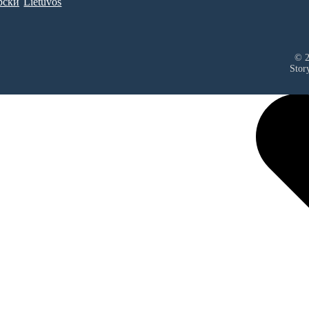
рски
Lietuvos
© 2
Stor