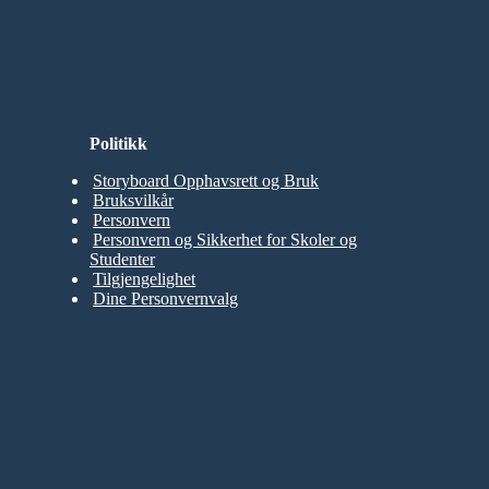
Politikk
Storyboard Opphavsrett og Bruk
Bruksvilkår
Personvern
Personvern og Sikkerhet for Skoler og
Studenter
Tilgjengelighet
Dine Personvernvalg