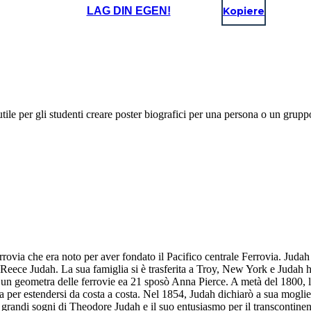
LAG DIN EGEN!
Kopiere
utile per gli studenti creare poster biografici per una persona o un grup
rovia che era noto per aver fondato il Pacifico centrale Ferrovia. Jud
ece Judah. La sua famiglia si è trasferita a Troy, New York e Judah ha 
 un geometra delle ferrovie ea 21 sposò Anna Pierce. A metà del 1800, le
 per estendersi da costa a costa. Nel 1854, Judah dichiarò a sua moglie:
 I grandi sogni di Theodore Judah e il suo entusiasmo per il transcontine