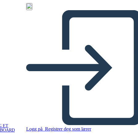
G ET
Logg på
Registrer deg som lærer
YBOARD