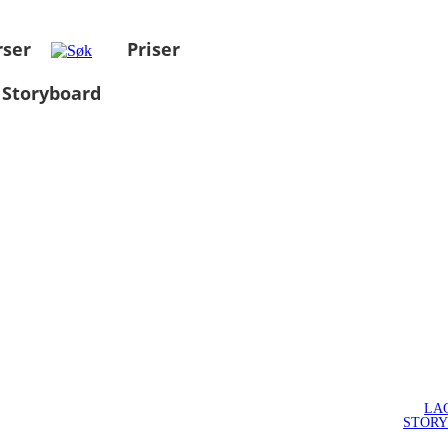
rser
Priser
 Storyboard
LA
STOR