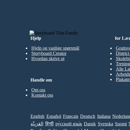
LAG MITT FØRSTE STORYBOARD
Hjelp
for Læ
Hjelp og vanlige spørsmål
Gratisv
Storyboard Creator
Distric
Hvordan skrive ut
Skolebi
Trening
Alle Læ
Arbeid
Plakatm
Handle om
Om oss
Kontakt oss
English
Español
Français
Deutsch
Italiana
Nederlan
العَرَبِيَّة
हिन्दी
ру́сский язы́к
Dansk
Svenska
Suomi