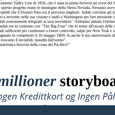
cramento Valley Line di 1856, che è stata la prima ferrovia ad ovest del
o a questo progetto erano le montagne della Sierra Nevada. Nessuno ave
stabilì che il Donner Pass era il percorso migliore. Judah convinse gli
) a investire nella sua visione e andò a Washington per fare pressione su
ah notoriamente telegrafò ai suoi investitori: "Abbiamo attirato l'elefa
Judah era in contrasto con "The Big Four" che lo tenne all'oscuro delle 
ndi sufficienti per continuare a essere coinvolto, salpò per New York e 
nato fu completato il 10 maggio 1869, fu anche il suo anniversario di
ravamo lì invisibili, inauditi dall'uomo".
ieristica ferrovia della costa del Pacifico!"
millioner
storyboa
ngen Kredittkort og Ingen P
å Prøve!