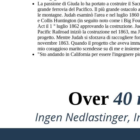
La passione di Giuda lo ha portato a costruire il Sa
grande ferrovia del Pacifico. Il più grande ostacol
le montagne. Judah esaminò l'area e nel luglio 1860 
e Collis Huntington (in seguito noto come i Big Four
Act il 1 ° luglio 1862 approvando la costruzione. Jud
Pacific Railroad iniziò la costruzione nel 1863, ma 
progetto. Mentre Judah si sforzava di raccogliere fo
novembre 1863. Quando il progetto che aveva immagi
mio coraggioso marito scendesse su di me e insieme e
"Sto andando in California per essere l'ingegnere pion
Over
40 
Ingen Nedlastinger, I