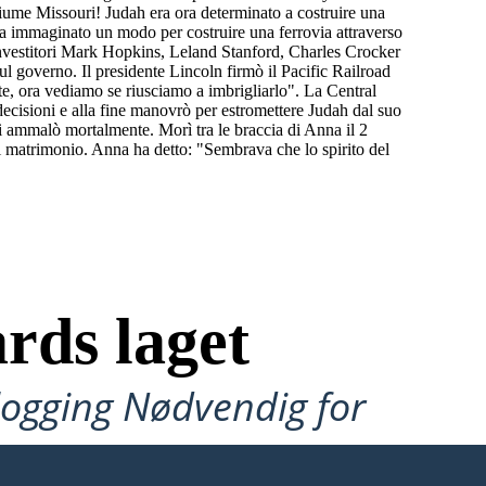
 fiume Missouri! Judah era ora determinato a costruire una
va immaginato un modo per costruire una ferrovia attraverso
 investitori Mark Hopkins, Leland Stanford, Charles Crocker
l governo. Il presidente Lincoln firmò il Pacific Railroad
nte, ora vediamo se riusciamo a imbrigliarlo". La Central
decisioni e alla fine manovrò per estromettere Judah dal suo
si ammalò mortalmente. Morì tra le braccia di Anna il 2
 matrimonio. Anna ha detto: "Sembrava che lo spirito del
rds laget
ålogging Nødvendig for