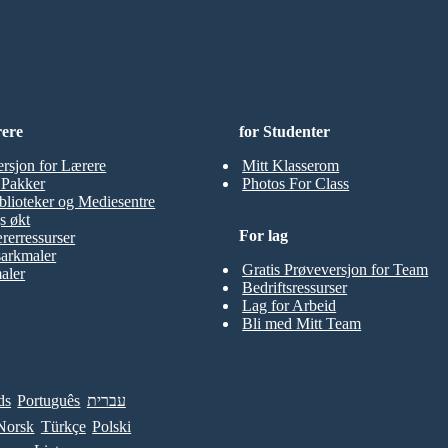
rere
for Studenter
ersjon for Lærere
Mitt Klasserom
t Pakker
Photos For Class
blioteker og Mediesentre
s økt
For lag
rerressurser
sarkmaler
Gratis Prøveversjon for Team
aler
Bedriftsressurser
Lag for Arbeid
Bli med Mitt Team
ds
Português
עברית
Norsk
Türkçe
Polski