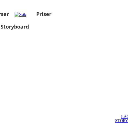
rser
Priser
 Storyboard
LA
STOR