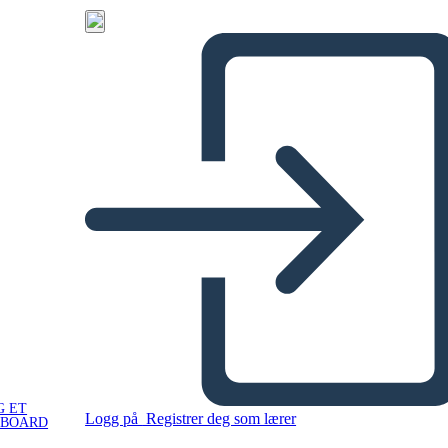
G ET
Logg på
Registrer deg som lærer
YBOARD