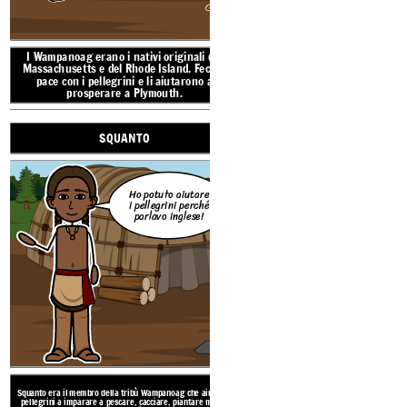
pace con i pellegrini e li aiutarono a
prosperare a Plymouth.
A testimoni
ciò abb
I Wampanoag erano i nativi originali del
PELLEGRINI
sottoscritt
Massachusetts e del Rhode Island. Fecero
nostri nomi
pace con i pellegrini e li aiutarono a
Cod l'11 no
prosperare a Plymouth.
nell'anno d
del nostro 
Lord King
d'Inghilte
SQUANTO
diciottesimo
Scozia
cinquantaq
mo, 16
Ho potuto aiutare
i pellegrini perché
SQUANTO
parlavo inglese!
Squanto era il membro della tr
pellegrini a imparare a pescar
sopravvivere a
Il Mayflower Compact è un in
concordate dai pellegrini su co
loro nuova 
Ho potuto aiutare
i pellegrini perché
parlavo inglese!
I pellegrini erano un gruppo di inglesi che
hanno viaggiato dall'Inghilterra in cerca di
libertà religiosa. Sbarcarono a Plymouth
Rock alla fine del 1620.
Squanto era il membro della tribù Wampanoag che aiutava i
Vocabolario de
pellegrini a imparare a pescare, cacciare, piantare mais e