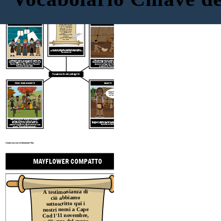
MAYFLOWER COMPATTO
A testimonianza di
ciò abbiamo
PELLEGRINI
WAMPANOAGS
sottoscritto qui i
nostri nomi a Cape
Cod l'11 novembre,
nell'anno del regno
del nostro Sovrano
Lord King James,
d'Inghilterra, il
diciottesimo, e della
Scozia il
cinquantaquattresi
mo, 1620.
Il Mayflower Compact è un insieme di regole scritte e
concordate dai pellegrini su come vivere in modo equo nella
loro nuova colonia.
I pellegrini erano un gruppo di inglesi che
I Wampanoag erano i nativi originali del
hanno viaggiato dall'Inghilterra in cerca di
Massachusetts e del Rhode Island. Fecero
libertà religiosa. Sbarcarono a Plymouth
pace con i pellegrini e li aiutarono a
Rock alla fine del 1620.
prosperare a Plymouth.
Vocabolario dei pellegrini
PRIMO RINGRAZIAMENTO
SQUANTO
Ho potuto aiutare
i pellegrini perché
parlavo inglese!
Dopo il loro primo raccolto di successo, i
pellegrini hanno invitato il popolo
Squanto era il membro della tribù Wampanoag che aiutava i
Wampanoag a una grande festa per
pellegrini a imparare a pescare, cacciare, piantare mais e
sopravvivere all'inverno.
celebrare. Questo in seguito divenne noto
come il "Primo Ringraziamento".
Create your own at Storyboard That
MAYFLOWER COMPATTO
A testimonianza di
ciò abbiamo
WAMPA
sottoscritto qui i
nostri nomi a Cape
Cod l'11 novembre,