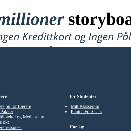
millioner
storyboa
ngen Kredittkort og Ingen P
å Prøve!
rere
for Studenter
ersjon for Lærere
Mitt Klasserom
t Pakker
Photos For Class
blioteker og Mediesentre
s økt
For lag
rerressurser