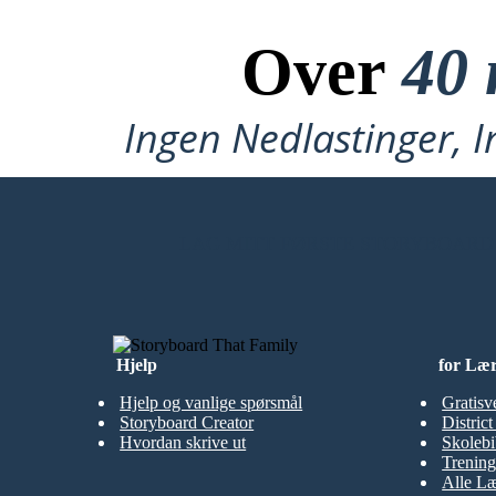
Over
40 
Ingen Nedlastinger, I
LAG MITT FØRSTE STORYBOARD
Hjelp
for Læ
Hjelp og vanlige spørsmål
Gratisv
Storyboard Creator
Distric
Hvordan skrive ut
Skolebi
Trening
Alle Læ