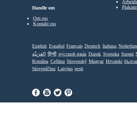
Arbeid
Plakatm
Handle om
Om oss
Kontakt oss
English
Español
Français
Deutsch
Italiana
Nederlan
العَرَبِيَّة
हिन्दी
ру́сский язы́к
Dansk
Svenska
Suomi
Româna
Ceština
Slovenský
Magyar
Hrvatski
бълга
Slovenščina
Latvijas
eesti