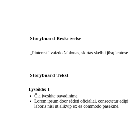
Storyboard Beskrivelse
„Pinterest“ vaizdo šablonas, skirtas skelbti jūsų lentose
Storyboard Tekst
Lysbilde: 1
Čia įveskite pavadinimą
Lorem ipsum door sėdėti oficialiai, consectetur adi
laboris nisi ut alikvip ex ea commodo pasekmė.