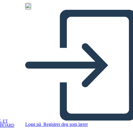
G ET
Logg på
Registrer deg som lærer
YBOARD