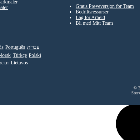
sarkmaler
Gratis Prøveversjon for Team
aler
Bedriftsressurser
Lag for Arbeid
Bli med Mitt Team
ds
Português
עברית
Norsk
Türkçe
Polski
рски
Lietuvos
© 2
Stor