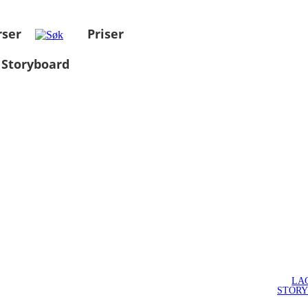
rser
Priser
 Storyboard
LA
STOR