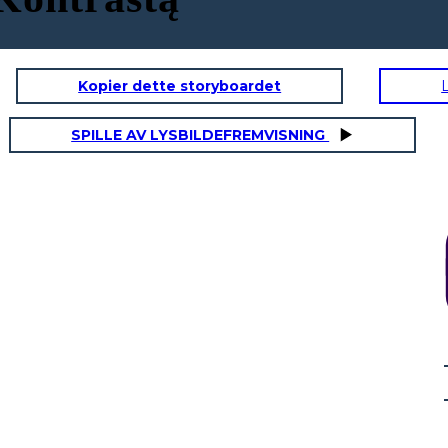
Kopier dette storyboardet
SPILLE AV LYSBILDEFREMVISNING
TAI
PAGRINDAS PAGRINDUOTI
"Nes mes turime
galvoti, kad būsime
kaip miestas ant
kalvos".
- Johnas Winthropas,
Masačusetso
gubernatorius
1631 ir 1648 m