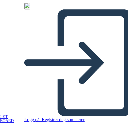
G ET
Logg på
Registrer deg som lærer
YBOARD