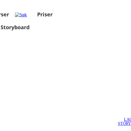
rser
Priser
 Storyboard
LA
STOR