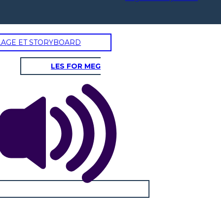
LAGE ET STORYBOARD
LES FOR MEG
EKONOMIKA
VYRIAUSYBĖ
"
suvereni, originali ir pilietinės
valdžios pagrindas slypi
žmonėse "
-Rogeris Williamsas, Rodo salos įkūrėjas