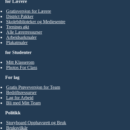
for Lærere
Gratisversjon for Lærere
District Pakker
Skolebiblioteker og Mediesentre
Trenings økt
Alle Lærerressurser
Arbeidsarkmaler
Plakatmaler
for Studenter
Mitt Klasserom
Photos For Class
For lag
Gratis Prøveversjon for Team
Bedriftsressurser
Lag for Arbeid
Bli med Mitt Team
Politikk
Storyboard Opphavsrett og Bruk
Bruksvilkår