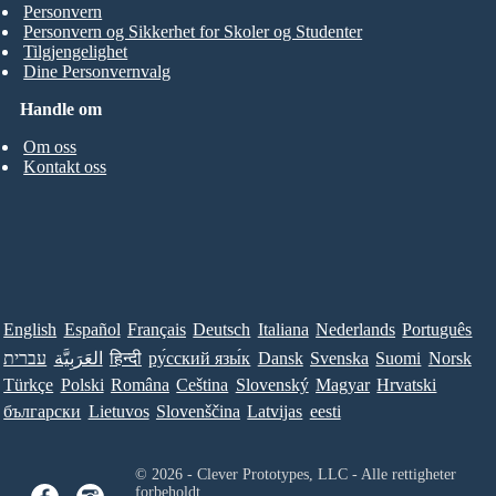
Personvern
Personvern og Sikkerhet for Skoler og Studenter
Tilgjengelighet
Dine Personvernvalg
Handle om
Om oss
Kontakt oss
English
Español
Français
Deutsch
Italiana
Nederlands
Português
עברית
العَرَبِيَّة
हिन्दी
ру́сский язы́к
Dansk
Svenska
Suomi
Norsk
Türkçe
Polski
Româna
Ceština
Slovenský
Magyar
Hrvatski
български
Lietuvos
Slovenščina
Latvijas
eesti
© 2026 - Clever Prototypes, LLC - Alle rettigheter
forbeholdt.