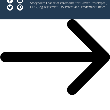
StoryboardThat er et varemerke for
Clever Prototypes ,
LLC
, og registrert i US Patent and Trademark Office