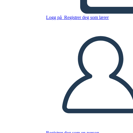
Logg på
Registrer deg som lærer
Ballongdekorasjonsplakat
Kopier dette storyboardet
LAGE ET STORYBOARD
SPILLE AV LYSBILDEFREMVISNING
LES FOR MEG
Registrer deg som en person