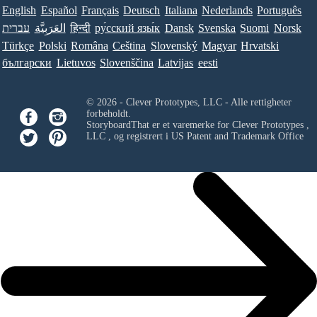
English
Español
Français
Deutsch
Italiana
Nederlands
Português
עברית
العَرَبِيَّة
हिन्दी
ру́сский язы́к
Dansk
Svenska
Suomi
Norsk
Türkçe
Polski
Româna
Ceština
Slovenský
Magyar
Hrvatski
български
Lietuvos
Slovenščina
Latvijas
eesti
© 2026 - Clever Prototypes, LLC - Alle rettigheter
forbeholdt.
StoryboardThat er et varemerke for
Clever Prototypes ,
LLC
, og registrert i US Patent and Trademark Office