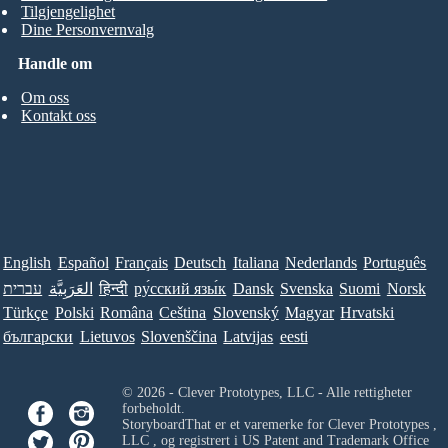
Tilgjengelighet
Dine Personvernvalg
Handle om
Om oss
Kontakt oss
English
Español
Français
Deutsch
Italiana
Nederlands
Português
עברית
العَرَبِيَّة
हिन्दी
ру́сский язы́к
Dansk
Svenska
Suomi
Norsk
Türkçe
Polski
Româna
Ceština
Slovenský
Magyar
Hrvatski
български
Lietuvos
Slovenščina
Latvijas
eesti
© 2026 - Clever Prototypes, LLC - Alle rettigheter
forbeholdt.
StoryboardThat er et varemerke for
Clever Prototypes ,
LLC
, og registrert i US Patent and Trademark Office