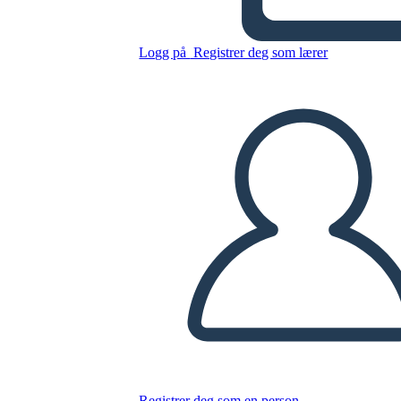
Logg på
Registrer deg som lærer
Bokmerker for målsetting
Kopier dette storyboardet
LAGE ET STORYBOARD
SPILLE AV LYSBILDEFREMVISNING
LES FOR MEG
Registrer deg som en person