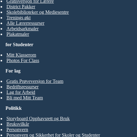
Gratisversjon for Lærere
District Pakker
Skolebiblioteker og Mediesentre
Trenings økt
Alle Lærerressurser
Arbeidsarkmaler
Plakatmaler
for Studenter
Mitt Klasserom
Photos For Class
For lag
Gratis Prøveversjon for Team
Bedriftsressurser
Lag for Arbeid
Bli med Mitt Team
Politikk
Storyboard Opphavsrett og Bruk
Bruksvilkår
Personvern
Personvern og Sikkerhet for Skoler og Studenter