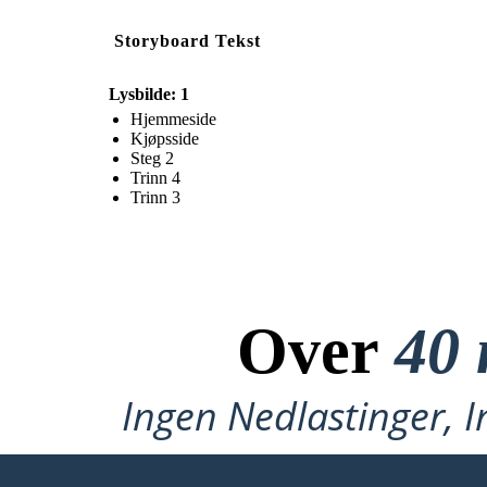
Storyboard Tekst
Lysbilde: 1
Hjemmeside
Kjøpsside
Steg 2
Trinn 4
Trinn 3
Over
40 
Ingen Nedlastinger, I