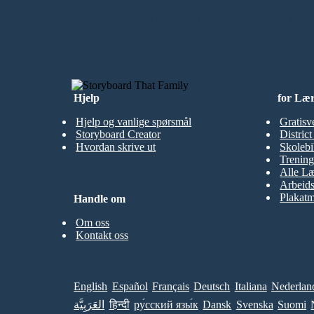
LAG MITT FØRSTE STORYBOARD
Hjelp
for Læ
Hjelp og vanlige spørsmål
Gratisv
Storyboard Creator
Distric
Hvordan skrive ut
Skolebi
Trening
Alle Læ
Arbeid
Plakatm
Handle om
Om oss
Kontakt oss
English
Español
Français
Deutsch
Italiana
Nederlan
العَرَبِيَّة
हिन्दी
ру́сский язы́к
Dansk
Svenska
Suomi