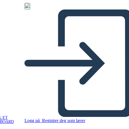
G ET
Logg på
Registrer deg som lærer
YBOARD