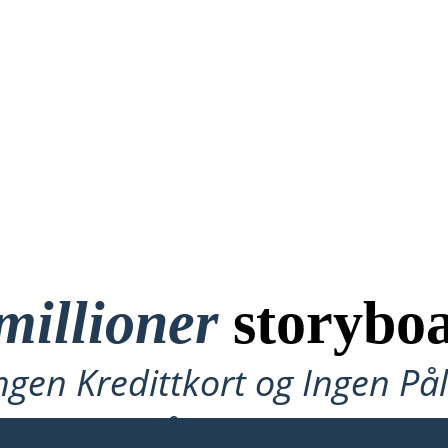
millioner
storyboa
ngen Kredittkort og Ingen P
å Prøve!