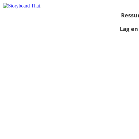
Ressu
Lag en
Vis som
lysbildefremvisning