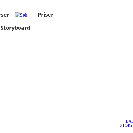
rser
Priser
 Storyboard
LA
STOR