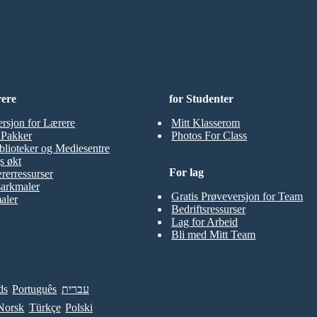
rere
for Studenter
ersjon for Lærere
Mitt Klasserom
t Pakker
Photos For Class
blioteker og Mediesentre
s økt
For lag
rerressurser
sarkmaler
Gratis Prøveversjon for Team
aler
Bedriftsressurser
Lag for Arbeid
Bli med Mitt Team
ds
Português
עברית
Norsk
Türkçe
Polski