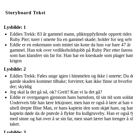
Storyboard Tekst
Lysbilde: 1
Eddies Trekk: 83 år gammel mann, pliktoppfyllende opprett rides
Ruby Pier; turer i smerte fra en gammel skade; holder for seg selv
Eddie er en enkemann som mistet sin kone da hun var bare 47 år
gammel. Han tok over vedlikeholdsjobb på Ruby Pier etter farens
som han klandrer sin far for. Han har en kneskade som plager ham
krigen
Lysbilde: 2
Eddies Trekk: Føles unge igjen i himmelen og ikke i smerte; Da 
gamle skaden kommer tilbake; forvirret; kan ikke finne ut hvorfor
der; skyldig
Jeg skal la det gå nå, ok? Greit? Kan vi la det gå?
Eddie er overgangen gjennom hans barndom, til sin tid som soldat
Underveis blir han lære leksjoner, men han er også å lære at han v
uhell drepte Blue Man, er hans kaptein den som skjøt ham, og ha
kaptein døde da de prøvde å flykte fra kullgruveby. Han er også fy
med sinne og hat over å se sin far, men snart lærer han trenger å s
taket.
Lysbilde: 3