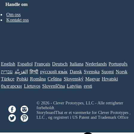
Handle om
Om oss
Kontakt oss
English
Español
Français
Deutsch
Italiana
Nederlands
Português
עברית
العَرَبِيَّة
हिन्दी
ру́сский язы́к
Dansk
Svenska
Suomi
Norsk
Türkçe
Polski
Româna
Ceština
Slovenský
Magyar
Hrvatski
български
Lietuvos
Slovenščina
Latvijas
eesti
© 2026 - Clever Prototypes, LLC - Alle rettigheter
forbeholdt.
StoryboardThat er et varemerke for
Clever Prototypes ,
LLC
, og registrert i US Patent and Trademark Office