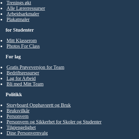
Trenings økt
Alle Lærerressurser
Arbeidsarkmaler
Plakatmaler
for Studenter
Mitt Klasserom
Photos For Class
For lag
Gratis Prøveversjon for Team
Bedriftsressurser
Lag for Arbeid
Bli med Mitt Team
Politikk
Storyboard Opphavsrett og Bruk
Bruksvilkår
Personvern
Personvern og Sikkerhet for Skoler og Studenter
Tilgjengelighet
Dine Personvernvalg