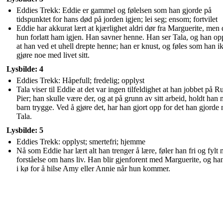
Eddies Trekk: Eddie er gammel og følelsen som han gjorde på
tidspunktet for hans død på jorden igjen; lei seg; ensom; fortvilet
Eddie har akkurat lært at kjærlighet aldri dør fra Marguerite, men 
hun forlatt ham igjen. Han savner henne. Han ser Tala, og han o
at han ved et uhell drepte henne; han er knust, og føles som han i
gjøre noe med livet sitt.
Lysbilde: 4
Eddies Trekk: Håpefull; fredelig; opplyst
Tala viser til Eddie at det var ingen tilfeldighet at han jobbet på R
Pier; han skulle være der, og at på grunn av sitt arbeid, holdt han
barn trygge. Ved å gjøre det, har han gjort opp for det han gjorde
Tala.
Lysbilde: 5
Eddies Trekk: opplyst; smertefri; hjemme
Nå som Eddie har lært alt han trenger å lære, føler han fri og fylt
forståelse om hans liv. Han blir gjenforent med Marguerite, og ha
i kø for å hilse Amy eller Annie når hun kommer.