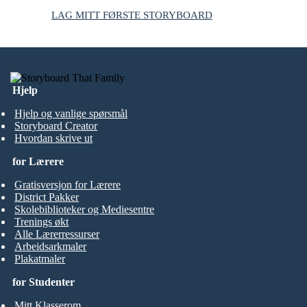
LAG MITT FØRSTE STORYBOARD
Hjelp
Hjelp og vanlige spørsmål
Storyboard Creator
Hvordan skrive ut
for Lærere
Gratisversjon for Lærere
District Pakker
Skolebiblioteker og Mediesentre
Trenings økt
Alle Lærerressurser
Arbeidsarkmaler
Plakatmaler
for Studenter
Mitt Klasserom