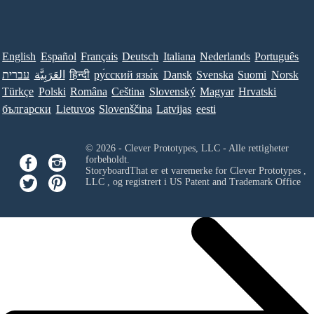
English
Español
Français
Deutsch
Italiana
Nederlands
Português
עברית
العَرَبِيَّة
हिन्दी
ру́сский язы́к
Dansk
Svenska
Suomi
Norsk
Türkçe
Polski
Româna
Ceština
Slovenský
Magyar
Hrvatski
български
Lietuvos
Slovenščina
Latvijas
eesti
© 2026 - Clever Prototypes, LLC - Alle rettigheter
forbeholdt.
StoryboardThat er et varemerke for
Clever Prototypes ,
LLC
, og registrert i US Patent and Trademark Office