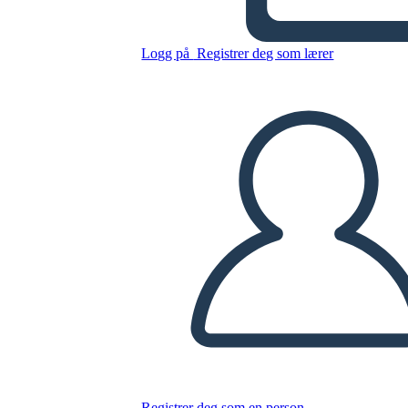
Logg på
Registrer deg som lærer
Corporate General
WireFrame Mal 1
Kopier dette storyboardet
LAGE ET STORYBOARD
SPILLE AV LYSBILDEFREMVISNING
LES FOR MEG
Registrer deg som en person