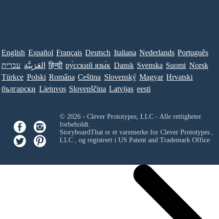
English
Español
Français
Deutsch
Italiana
Nederlands
Português
עברית
العَرَبِيَّة
हिन्दी
ру́сский язы́к
Dansk
Svenska
Suomi
Norsk
Türkçe
Polski
Româna
Ceština
Slovenský
Magyar
Hrvatski
български
Lietuvos
Slovenščina
Latvijas
eesti
© 2026 - Clever Prototypes, LLC - Alle rettigheter
forbeholdt.
StoryboardThat er et varemerke for
Clever Prototypes ,
LLC
, og registrert i US Patent and Trademark Office