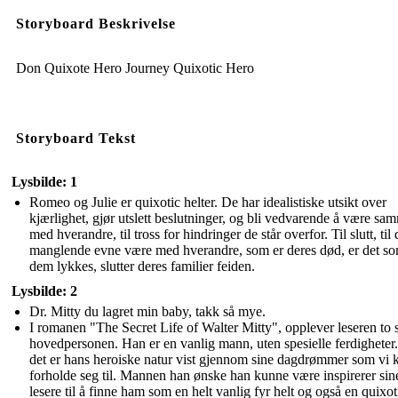
Storyboard Beskrivelse
Don Quixote Hero Journey Quixotic Hero
Storyboard Tekst
Lysbilde: 1
Romeo og Julie er quixotic helter. De har idealistiske utsikt over
kjærlighet, gjør utslett beslutninger, og bli vedvarende å være sa
med hverandre, til tross for hindringer de står overfor. Til slutt, til
manglende evne være med hverandre, som er deres død, er det so
dem lykkes, slutter deres familier feiden.
Lysbilde: 2
Dr. Mitty du lagret min baby, takk så mye.
I romanen "The Secret Life of Walter Mitty", opplever leseren to si
hovedpersonen. Han er en vanlig mann, uten spesielle ferdighete
det er hans heroiske natur vist gjennom sine dagdrømmer som vi 
forholde seg til. Mannen han ønske han kunne være inspirerer sin
lesere til å finne ham som en helt vanlig fyr helt og også en quixoti