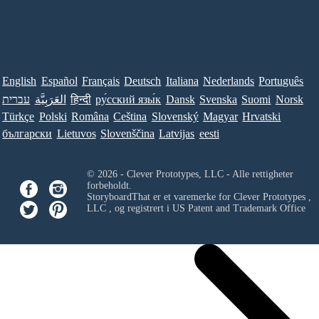
English
Español
Français
Deutsch
Italiana
Nederlands
Português
עברית
العَرَبِيَّة
हिन्दी
ру́сский язы́к
Dansk
Svenska
Suomi
Norsk
Türkçe
Polski
Româna
Ceština
Slovenský
Magyar
Hrvatski
български
Lietuvos
Slovenščina
Latvijas
eesti
© 2026 - Clever Prototypes, LLC - Alle rettigheter
forbeholdt.
StoryboardThat er et varemerke for
Clever Prototypes ,
LLC
, og registrert i US Patent and Trademark Office