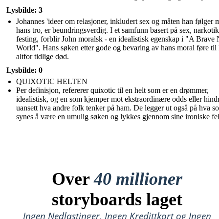
Lysbilde: 3
Johannes 'ideer om relasjoner, inkludert sex og måten han følger 
hans tro, er beundringsverdig. I et samfunn basert på sex, narkoti
festing, forblir John moralsk - en idealistisk egenskap i "A Brav
World". Hans søken etter gode og bevaring av hans moral føre til
altfor tidlige død.
Lysbilde: 0
QUIXOTIC HELTEN
Per definisjon, refererer quixotic til en helt som er en drømmer,
idealistisk, og en som kjemper mot ekstraordinære odds eller hindr
uansett hva andre folk tenker på ham. De legger ut også på hva s
synes å være en umulig søken og lykkes gjennom sine ironiske fei
Over
40 millioner
storyboards laget
Ingen Nedlastinger, Ingen Kredittkort og Ingen