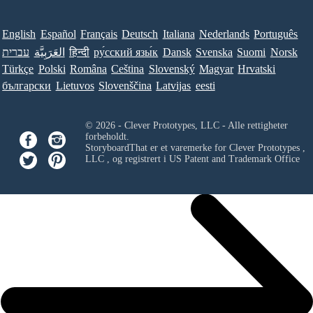
English
Español
Français
Deutsch
Italiana
Nederlands
Português
עברית
العَرَبِيَّة
हिन्दी
ру́сский язы́к
Dansk
Svenska
Suomi
Norsk
Türkçe
Polski
Româna
Ceština
Slovenský
Magyar
Hrvatski
български
Lietuvos
Slovenščina
Latvijas
eesti
© 2026 - Clever Prototypes, LLC - Alle rettigheter
forbeholdt.
StoryboardThat er et varemerke for
Clever Prototypes ,
LLC
, og registrert i US Patent and Trademark Office