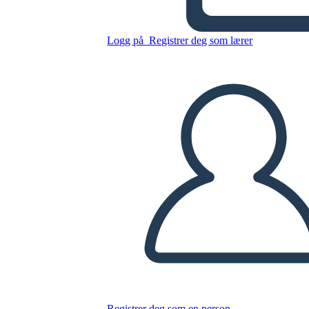
Logg på
Registrer deg som lærer
Fremdriftslinje Info 1 (2)
Kopier dette storyboardet
LAGE ET STORYBOARD
SPILLE AV LYSBILDEFREMVISNING
LES FOR MEG
Registrer deg som en person